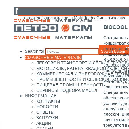
Главная
/
Каталог смазочных материалов
/
Motul
/
И
охлаждающие жидкости MotulTech
/
Синтетические
BIOCOOL 
Специальны
концентрат 
смазочно-о
Search for:
Search Button
жидкости д
СМАЗОЧНЫЕ МАТЕРИАЛЫ
BIOCOOL 31
ЛЕГКОВОЙ ТРАНСПОРТ И ЛЁГКИЕ ГРУЗОВ
водораствор
МОТОЦИКЛЫ, КАТЕРА, КВАДРОЦИКЛЫ, С
специально 
КОММЕРЧЕСКАЯ И ВНЕДОРОЖНАЯ ТЕХН
механическо
ПРОМЫШЛЕННОСТЬ И СЕЛЬСКОЕ ХОЗЯЙ
металлов, г
ПИЩЕВАЯ ПРОМЫШЛЕННОСТЬ
повышенная
СЕРВИСЫ ПОДБОРА МАСЕЛ
Специальны
ИНФОРМАЦИЯ
обеспечива
КОНТАКТЫ
условия дл
НОВОСТИ
следующих т
ОТВЕТЫ
плоские, ци
ЗАГРУЗКИ
внутренние 
АКЦИИ
требуется 
СТАТЬИ