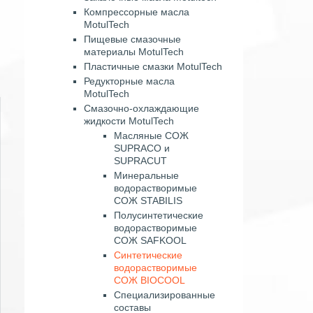
Компрессорные масла
MotulTech
Пищевые смазочные
материалы MotulTech
Пластичные смазки MotulTech
Редукторные масла
MotulTech
Смазочно-охлаждающие
жидкости MotulTech
Масляные СОЖ
SUPRACO и
SUPRACUT
Минеральные
водорастворимые
СОЖ STABILIS
Полусинтетические
водорастворимые
СОЖ SAFKOOL
Синтетические
водорастворимые
СОЖ BIOCOOL
Специализированные
составы