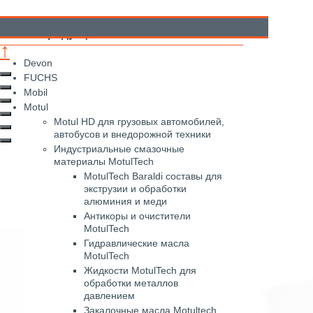
аталог продукции
↑
Devon
FUCHS
Mobil
Motul
Motul HD для грузовых автомобилей,
автобусов и внедорожной техники
Индустриальные смазочные
материалы MotulTech
MotulTech Baraldi составы для
экструзии и обработки
алюминия и меди
Антикоры и очистители
MotulTech
Гидравлические масла
MotulTech
Жидкости MotulTech для
обработки металлов
давлением
Закалочные масла Motultech