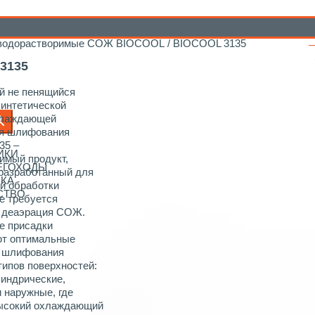
ндустриальные смазочные материалы MotulTech
/
Смазочно-
К
 водорастворимые СОЖ BIOCOOL
/ BIOCOOL 3135
3135
й не пенящийся
синтетической
хлаждающей
ля шлифования
35 –
ИКИ
имый продукт,
НЕГОХОДЫ
разработанный для
ИКА
й обработки
СТВО
де требуется
 деаэрация СОЖ.
е присадки
ют оптимальные
я шлифования
ипов поверхностей:
линдрические,
и наружные, где
высокий охлаждающий