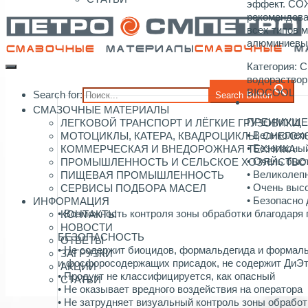
эффект. СО
рекомендова
всех типов 
алюминиевы
Категория:
С
водораство
BIOCOOL
Search for:
Search Button
СМАЗОЧНЫЕ МАТЕРИАЛЫ
ПРЕИМУЩЕ
ЛЕГКОВОЙ ТРАНСПОРТ И ЛЁГКИЕ ГРУЗОВИКИ
• Великоле
МОТОЦИКЛЫ, КАТЕРА, КВАДРОЦИКЛЫ, СНЕГО
• Безопасны
КОММЕРЧЕСКАЯ И ВНЕДОРОЖНАЯ ТЕХНИКА
• Очень быс
ПРОМЫШЛЕННОСТЬ И СЕЛЬСКОЕ ХОЗЯЙСТВО
• Великолеп
ПИЩЕВАЯ ПРОМЫШЛЕННОСТЬ
• Очень выс
СЕРВИСЫ ПОДБОРА МАСЕЛ
• Безопасно
ИНФОРМАЦИЯ
• Возможность контроля зоны обработки благодар
КОНТАКТЫ
НОВОСТИ
БЕЗОПАСНОСТЬ
ОТВЕТЫ
• Не содержит биоцидов, формальдегида и формаль
ЗАГРУЗКИ
и фосфоросодержащих присадок, не содержит ДиЭт
АКЦИИ
• Продукт не классифицируется, как опасный
СТАТЬИ
• Не оказывает вредного воздействия на оператора
• Не затрудняет визуальный контроль зоны обработ