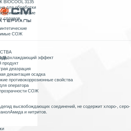
Ж BIOCOOL 3135
на для обработки
материалов, кроме
х сплавов.
интетические
римые СОЖ
СТВА
пный охлаждающий эффект
ХОДЫ
й продукт
трая деаэрация
ная декантация осадка
окие противокоррозионные свойства
 для оператора
я прозрачности СОЖ
дегид высвобождающих соединений, не содержит хлоро-, серо-
анолАмида и нитритов.
ки