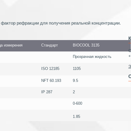
 фактор рефракции для получения реальной концентрации.
а измерения
Стандарт
BIOCOOL 3135
С
+
Прозрачная жидкость
Э
ISO 12185
1105
С
NFT 60.193
9.5
IP 287
2
0-600
1.85