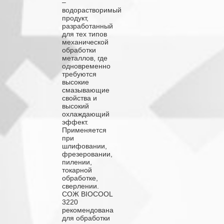
–
водорастворимый
продукт,
разработанный
для тех типов
механической
обработки
металлов, где
одновременно
требуются
высокие
смазывающие
свойства и
высокий
охлаждающий
эффект.
Применяется
при
шлифовании,
фрезеровании,
пилении,
токарной
обработке,
сверлении.
СОЖ BIOCOOL
3220
рекомендована
для обработки