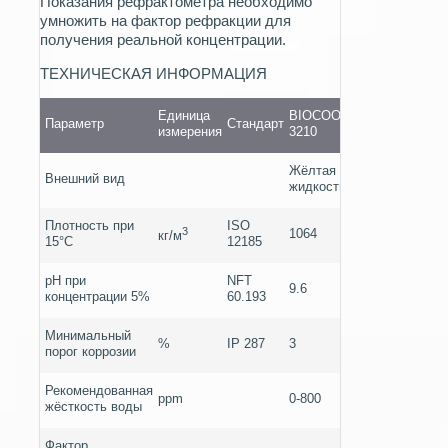
Показания рефрактометра необходимо
умножить на фактор рефракции для
получения реальной концентрации.
TEХНИЧЕСКАЯ ИНФОРМАЦИЯ
Единица
BIOCOOL
Параметр
Стандарт
измерения
3210
Жёлтая
Внешний вид
жидкость
Плотность при
ISO
3
1064
кг/м
15°C
12185
pH при
NFT
9.6
концентрации 5%
60.193
Минимальный
%
IP 287
3
порог коррозии
Рекомендованная
ppm
0-800
жёсткость воды
Фактор