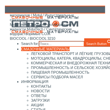
Главная
/
Каталог смазочных
материалов
/
Motul
/
Индустриальные
↑
смазочные материалы
MotulTech
/
Смазочно-охлаждающие
жидкости MotulTech
/
Синтетические
водорастворимые СОЖ
BIOCOOL
/ BIOCOOL 3210
Search for:
Search Button
СМАЗОЧНЫЕ МАТЕРИАЛЫ
ЛЕГКОВОЙ ТРАНСПОРТ И ЛЁГКИЕ ГРУЗОВ
МОТОЦИКЛЫ, КАТЕРА, КВАДРОЦИКЛЫ, С
КОММЕРЧЕСКАЯ И ВНЕДОРОЖНАЯ ТЕХН
ПРОМЫШЛЕННОСТЬ И СЕЛЬСКОЕ ХОЗЯЙ
ПИЩЕВАЯ ПРОМЫШЛЕННОСТЬ
СЕРВИСЫ ПОДБОРА МАСЕЛ
ИНФОРМАЦИЯ
КОНТАКТЫ
НОВОСТИ
ОТВЕТЫ
ЗАГРУЗКИ
АКЦИИ
СТАТЬИ