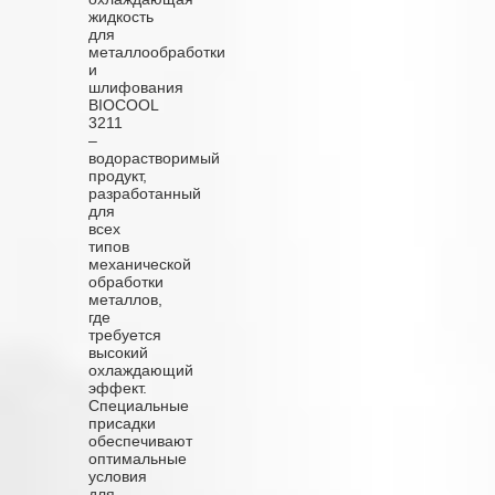
жидкость
для
металлообработки
и
шлифования
BIOCOOL
3211
–
водорастворимый
продукт,
разработанный
для
всех
типов
механической
обработки
металлов,
где
требуется
высокий
охлаждающий
эффект.
Специальные
присадки
обеспечивают
оптимальные
условия
для