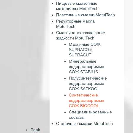
Пищевые смазочные
материалы MotulTech
Пластичные смазки MotulTech
Редукторные масла
MotulTech
Смазочно-охлаждающие
жидкости MotulTech
Масляные СОЖ
SUPRACO и
SUPRACUT
Минеральные
водорастворимые
СОЖ STABILIS
Полусинтетические
водорастворимые
СОЖ SAFKOOL
Синтетические
водорастворимые
СОЖ BIOCOOL
Специализированные
составы
Станочные смазки MotulTech
Peak