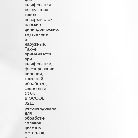
шлифования
следующих
типов
поверхностей:
плоские,
цилиндрические,
внутренние
и
наружные.
Также
применяется
при
шлифовании,
фрезеровании,
пилении,
токарной
обработке,
сверлении.
СОЖ
BIOCOOL
3211
рекомендована
для
обработки
сплавов
цветных
металлов,
а