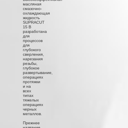
масляная
смазочно-
охлаждающая
жидкость
SUPRACUT
15 B
разработана
для
процессов
для
глубокого
сверления,
нарезания
резьбы,
глубокое
развертывание,
операциях
протяжки
и на
всех
типах
тяжелых
операциях
черных
металлов.
Прежнее
название