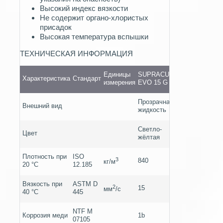
Высокий индекс вязкости
Не содержит органо-хлористых
присадок
Высокая температура вспышки
ТЕХНИЧЕСКАЯ ИНФОРМАЦИЯ
Единицы
SUPRACUT
Характеристика
Стандарт
измерения
EVO 15 G
Прозрачная
Внешний вид
жидкость
Светло-
Цвет
жёлтая
Плотность при
ISO
3
840
кг/м
20 °C
12.185
Вязкость при
ASTM D
2
15
мм
/c
40 °C
445
NTF M
Коррозия меди
1b
07105