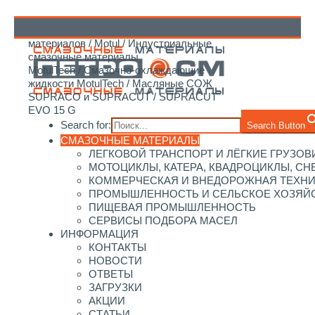
Главная
/
Каталог смазочных
материалов
/
Motul
/
Индустриальные
↑
смазочные материалы
MotulTech
/
Смазочно-охлаждающие
жидкости MotulTech
/
Масляные СОЖ
SUPRACO и SUPRACUT
/ SUPRACUT
EVO 15 G
Search for:
Search Button
СМАЗОЧНЫЕ МАТЕРИАЛЫ
ЛЕГКОВОЙ ТРАНСПОРТ И ЛЁГКИЕ ГРУЗОВ
МОТОЦИКЛЫ, КАТЕРА, КВАДРОЦИКЛЫ, С
КОММЕРЧЕСКАЯ И ВНЕДОРОЖНАЯ ТЕХН
ПРОМЫШЛЕННОСТЬ И СЕЛЬСКОЕ ХОЗЯЙ
ПИЩЕВАЯ ПРОМЫШЛЕННОСТЬ
СЕРВИСЫ ПОДБОРА МАСЕЛ
ИНФОРМАЦИЯ
КОНТАКТЫ
НОВОСТИ
ОТВЕТЫ
ЗАГРУЗКИ
АКЦИИ
СТАТЬИ