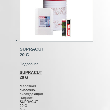
SUPRACUT
20 G
Подробнее
SUPRACUT
20 G
Масляная
смазочно-
охлаждающая
жидкость
SUPRACUT
20 G
без