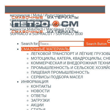
Главная
/
Каталог смазочных
материалов
/
Motul
/
Индустриальные
↑
смазочные материалы
MotulTech
/
Смазочно-охлаждающие
жидкости MotulTech
/
Масляные СОЖ
SUPRACO и SUPRACUT
/ SUPRACO 1030
Search for:
Search Button
СМАЗОЧНЫЕ МАТЕРИАЛЫ
ЛЕГКОВОЙ ТРАНСПОРТ И ЛЁГКИЕ ГРУЗОВ
МОТОЦИКЛЫ, КАТЕРА, КВАДРОЦИКЛЫ, С
КОММЕРЧЕСКАЯ И ВНЕДОРОЖНАЯ ТЕХН
ПРОМЫШЛЕННОСТЬ И СЕЛЬСКОЕ ХОЗЯЙ
ПИЩЕВАЯ ПРОМЫШЛЕННОСТЬ
СЕРВИСЫ ПОДБОРА МАСЕЛ
ИНФОРМАЦИЯ
КОНТАКТЫ
НОВОСТИ
ОТВЕТЫ
ЗАГРУЗКИ
АКЦИИ
СТАТЬИ