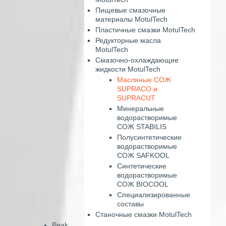
Пищевые смазочные
материалы MotulTech
Пластичные смазки MotulTech
Редукторные масла
MotulTech
Смазочно-охлаждающие
жидкости MotulTech
Масляные СОЖ
SUPRACO и
SUPRACUT
Минеральные
водорастворимые
СОЖ STABILIS
Полусинтетические
водорастворимые
СОЖ SAFKOOL
Синтетические
водорастворимые
СОЖ BIOCOOL
Специализированные
составы
Станочные смазки MotulTech
Peak