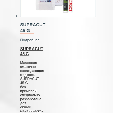
SUPRACUT
45 G
Подробнее
SUPRACUT
45 G
Масляная
смазочно-
охлаждающая
жидкость
SUPRACUT
45 G
без
примесей
специально
разработана
для
общей
механической