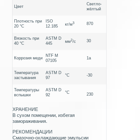
Светло-
Цвет
жёлтый
Плотность при
ISO
3
870
кг/м
20 °C
12.185
Вязкость при
ASTM D
2
30
мм
/c
40 °C
445
NTF M
Коррозия меди
1a
07105
Температура
ASTM D
°C
-30
застывания
97
Температуры
ASTM D
°C
230
вспышки
92
ХРАНЕНИЕ
В сухом помещении, избегая
замораживания.
РЕКОМЕНДАЦИИ
Смазочно-охлаждающие эмульсии