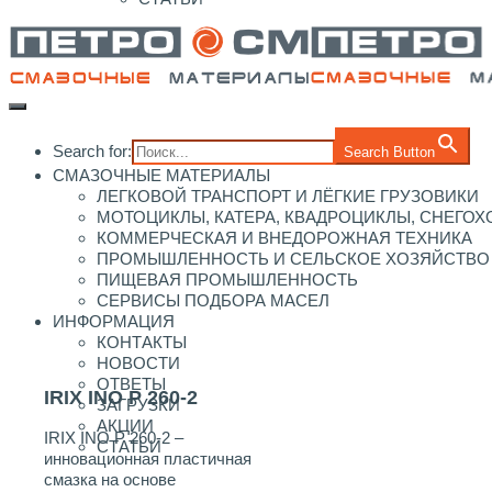
Search for:
Search Button
СМАЗОЧНЫЕ МАТЕРИАЛЫ
ЛЕГКОВОЙ ТРАНСПОРТ И ЛЁГКИЕ ГРУЗОВИКИ
МОТОЦИКЛЫ, КАТЕРА, КВАДРОЦИКЛЫ, СНЕГО
КОММЕРЧЕСКАЯ И ВНЕДОРОЖНАЯ ТЕХНИКА
ПРОМЫШЛЕННОСТЬ И СЕЛЬСКОЕ ХОЗЯЙСТВО
ПИЩЕВАЯ ПРОМЫШЛЕННОСТЬ
СЕРВИСЫ ПОДБОРА МАСЕЛ
ИНФОРМАЦИЯ
КОНТАКТЫ
НОВОСТИ
ОТВЕТЫ
IRIX INO P 260-2
ЗАГРУЗКИ
АКЦИИ
IRIX INO P 260-2 –
СТАТЬИ
инновационная пластичная
смазка на основе