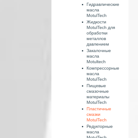
Гидравлические
масла
MotulTech
Жидкости
MotulTech для
обработки
металлов
давлением
Закалочные
масла
Motultech
Компрессорные
масла
MotulTech
Пищевые
смазочные
материалы
MotulTech
Пластичные
смазки
MotulTech
Редукторные
масла
MotulTech