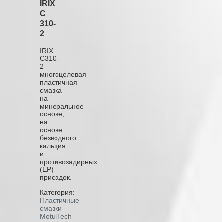
IRIX
C
310-
2
IRIX
C310-
2 –
многоцелевая
пластичная
смазка
на
минеральное
основе,
на
основе
безводного
кальция
и
противозадирных
(ЕР)
присадок.
Категория:
Пластичные
смазки
MotulTech