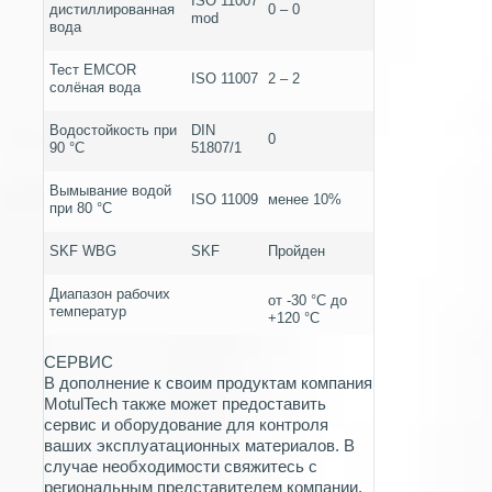
ISO 11007
дистиллированная
0 – 0
mod
вода
Тест EMCOR
ISO 11007
2 – 2
солёная вода
Водостойкость при
DIN
0
90 °C
51807/1
Вымывание водой
ISO 11009
менее 10%
при 80 °C
SKF WBG
SKF
Пройден
Диапазон рабочих
от -30 °C до
температур
+120 °C
СЕРВИС
В дополнение к своим продуктам компания
MotulTech также может предоставить
сервис и оборудование для контроля
ваших эксплуатационных материалов. В
случае необходимости свяжитесь с
региональным представителем компании.