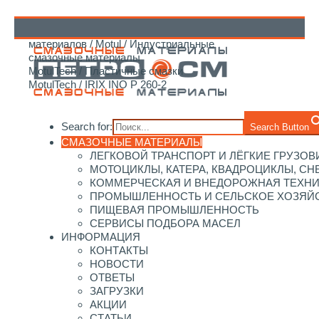
Главная
/
Каталог смазочных
материалов
/
Motul
/
Индустриальные
↑
смазочные материалы
MotulTech
/
Пластичные смазки
MotulTech
/ IRIX INO P 260-2
Search for:
Search Button
СМАЗОЧНЫЕ МАТЕРИАЛЫ
ЛЕГКОВОЙ ТРАНСПОРТ И ЛЁГКИЕ ГРУЗОВ
МОТОЦИКЛЫ, КАТЕРА, КВАДРОЦИКЛЫ, С
КОММЕРЧЕСКАЯ И ВНЕДОРОЖНАЯ ТЕХН
ПРОМЫШЛЕННОСТЬ И СЕЛЬСКОЕ ХОЗЯЙ
ПИЩЕВАЯ ПРОМЫШЛЕННОСТЬ
СЕРВИСЫ ПОДБОРА МАСЕЛ
ИНФОРМАЦИЯ
КОНТАКТЫ
НОВОСТИ
ОТВЕТЫ
ЗАГРУЗКИ
АКЦИИ
СТАТЬИ