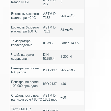
ASTM D
Класс NLGI
2
217
Вязкость базового
ASTM D
2
260 мм
/с
масла при 40 °C
7152
Вязкость базового
ASTM D
2
34 мм
/с
масла при 100 °C
7152
Температура
IP 396
более 140 °C
каплепадения
ЧШМ, нагрузка
DIN
3 200 N
сваривания
51350:4
Пенетрация после
ISO 2137
265 – 295
60 циклов
Пенетрация после
ISO 2137
+40
100 000 проходов
Стабильность под
ASTM D
+60
валиком 50 ч / 80 °C
1831 mod
Тест EMCOR