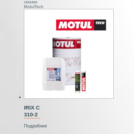
смазки
MotulTech
IRIX C
310-2
Подробнее