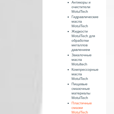
Антикоры и
очистители
MotulTech
Гидравлические
масла
MotulTech
Жидкости
MotulTech для
обработки
металлов
давлением
Закалочные
масла
Motultech
Компрессорные
масла
MotulTech
Пищевые
смазочные
материалы
MotulTech
Пластичные
смазки
MotulTech