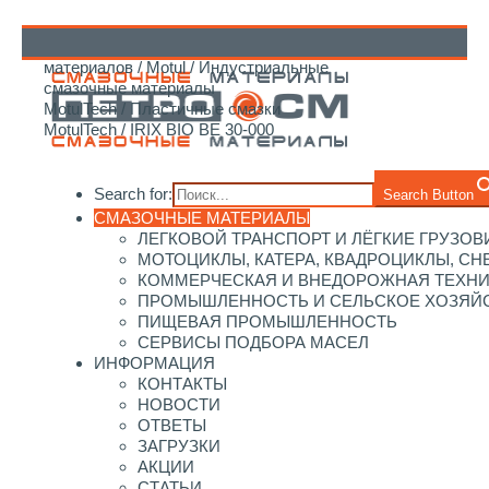
Главная
/
Каталог смазочных
материалов
/
Motul
/
Индустриальные
↑
смазочные материалы
MotulTech
/
Пластичные смазки
MotulTech
/ IRIX BIO BE 30-000
Search for:
Search Button
СМАЗОЧНЫЕ МАТЕРИАЛЫ
ЛЕГКОВОЙ ТРАНСПОРТ И ЛЁГКИЕ ГРУЗОВ
МОТОЦИКЛЫ, КАТЕРА, КВАДРОЦИКЛЫ, С
КОММЕРЧЕСКАЯ И ВНЕДОРОЖНАЯ ТЕХН
ПРОМЫШЛЕННОСТЬ И СЕЛЬСКОЕ ХОЗЯЙ
ПИЩЕВАЯ ПРОМЫШЛЕННОСТЬ
СЕРВИСЫ ПОДБОРА МАСЕЛ
ИНФОРМАЦИЯ
КОНТАКТЫ
НОВОСТИ
ОТВЕТЫ
ЗАГРУЗКИ
АКЦИИ
СТАТЬИ