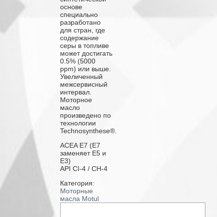
основе
специально
разработано
для стран, где
содержание
серы в топливе
может достигать
0.5% (5000
ppm) или выше.
Увеличенный
межсервисный
интервал.
Моторное
масло
произведено по
технологии
Technosynthese®.
ACEA E7 (E7
заменяет E5 и
E3)
API CI-4 / CH-4
Категория:
Моторные
масла Motul