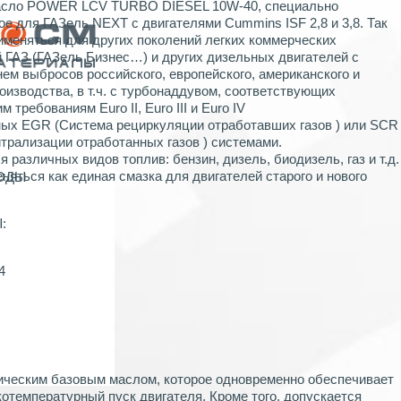
асло POWER LCV TURBO DIESEL 10W-40, специально
ое для ГАЗель NEXT с двигателями Cummins ISF 2,8 и 3,8. Так
именяться для других поколений легких коммерческих
 ГАЗ (ГАЗель Бизнес…) и других дизельных двигателей с
нем выбросов российского, европейского, американского и
оизводства, в т.ч. с турбонаддувом, соответствующих
м требованиям Euro II, Euro III и Euro IV
ых EGR (Система рециркуляции отработавших газов ) или SCR
йтрализации отработанных газов ) системами.
 различных видов топлив: бензин, дизель, биодизель, газ и т.д.
няться как единая смазка для двигателей старого и нового
ХОДЫ
:
4
ическим базовым маслом, которое одновременно обеспечивает
котемпературный пуск двигателя. Кроме того, допускается