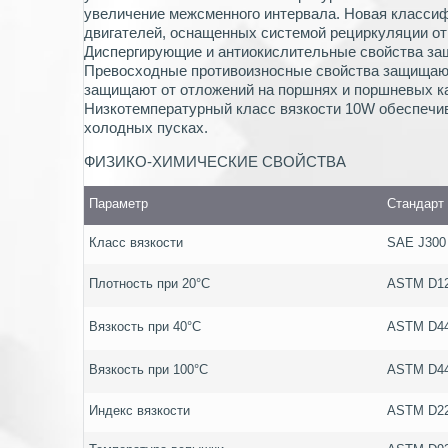
увеличение межсменного интервала. Новая классиф
двигателей, оснащенных системой рециркуляции о
Диспергирующие и антиокислительные свойства защ
Превосходные противоизносные свойства защищаю
защищают от отложений на поршнях и поршневых к
Низкотемпературный класс вязкости 10W обеспечи
холодных пусках.
ФИЗИКО-ХИМИЧЕСКИЕ СВОЙСТВА
Параметр
Стандарт
Класс вязкости
SAE J300
Плотность при 20°C
ASTM D1
Вязкость при 40°C
ASTM D4
Вязкость при 100°C
ASTM D4
Индекс вязкости
ASTM D2