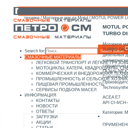
Главная
/
Каталог смазочных материалов
/
Motul
/
Mo
техники
/
Моторные масла Motul
/ MOTUL POWER L
MOTUL P
TURBO DI
Моторное м
TURBO DIES
Search for:
Search Button
дизельных д
СМАЗОЧНЫЕ МАТЕРИАЛЫ
коммерчески
ЛЕГКОВОЙ ТРАНСПОРТ И ЛЁГКИЕ ГРУЗОВ
специально 
МОТОЦИКЛЫ, КАТЕРА, КВАДРОЦИКЛЫ, С
ГАЗель NEXT
КОММЕРЧЕСКАЯ И ВНЕДОРОЖНАЯ ТЕХН
Cummins ISF 
ПРОМЫШЛЕННОСТЬ И СЕЛЬСКОЕ ХОЗЯЙ
Производитс
ПИЩЕВАЯ ПРОМЫШЛЕННОСТЬ
Technosynth
СЕРВИСЫ ПОДБОРА МАСЕЛ
ИНФОРМАЦИЯ
ACEA E7
КОНТАКТЫ
API CI-4/CH-
НОВОСТИ
ОТВЕТЫ
Категория:
М
ЗАГРУЗКИ
АКЦИИ
ПРИМЕНЕН
СТАТЬИ