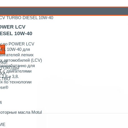
tul HD для грузовых автомобилей, автобусов и внедорожной
CV TURBO DIESEL 10W-40
OWER LCV
ESEL 10W-40
асло POWER LCV
EL 10W-40 для
вигателей легких
х автомобилей (LCV)
ИКИ
разработанно для
НЕГОХОДЫ
 с двигателями
ИКА
2,8 и 3,8.
СТВО
я по технологии
ese®
4
оторные масла Motul
ИЕ