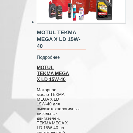
MOTUL TEKMA
MEGA X LD 15W-
40
Подробнее
MOTUL
TEKMA MEGA
X LD 15W-40
Моторное
масло TEKMA
MEGA X LD
15W-40 для
высокотехнологичных
дизельных
двигателей.
TEKMA MEGA X
LD 15W-40 на
синтетической