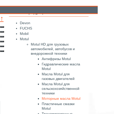
Каталог продукции
↑
Devon
FUCHS
Mobil
Motul
Motul HD для грузовых
автомобилей, автобусов и
внедорожной техники
Антифризы Motul
Гидравлические масла
Motul
Масла Motul для
газовых двигателей
Масла Motul для
сельскохозяйственной
техники
Моторные масла Motul
Пластичные смазки
Motul
Трансмиссионные