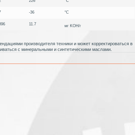
2
226
°C
7
-36
°C
896
11.7
мг KOH/г
мендациями производителя техники и может корректироваться в
шиваться с минеральными и синтетическими маслами.