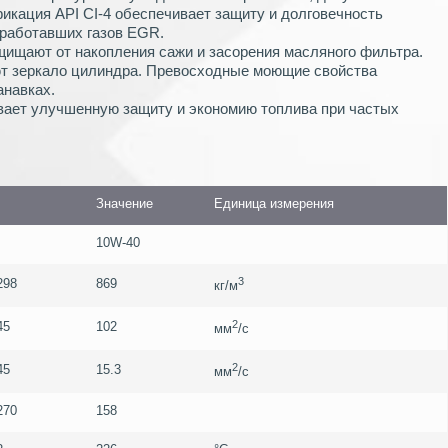
икация API CI-4 обеспечивает защиту и долговечность
тработавших газов EGR.
ищают от накопления сажи и засорения масляного фильтра.
т зеркало цилиндра. Превосходные моющие свойства
анавках.
вает улучшенную защиту и экономию топлива при частых
Значение
Единица измерения
10W-40
3
298
869
кг/м
2
45
102
мм
/с
2
45
15.3
мм
/с
270
158