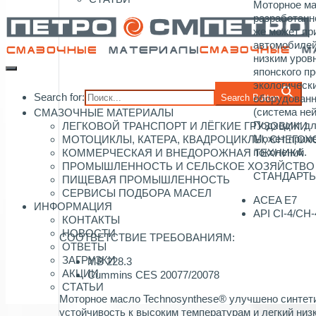
Моторное м
разработанн
же может пр
автомобилей
низким уров
японского пр
экологически
Search for:
Search Button
оборудованн
(система не
СМАЗОЧНЫЕ МАТЕРИАЛЫ
Подходит для
ЛЕГКОВОЙ ТРАНСПОРТ И ЛЁГКИЕ ГРУЗОВИКИ
Может приме
МОТОЦИКЛЫ, КАТЕРА, КВАДРОЦИКЛЫ, СНЕГО
поколений.
КОММЕРЧЕСКАЯ И ВНЕДОРОЖНАЯ ТЕХНИКА
ПРОМЫШЛЕННОСТЬ И СЕЛЬСКОЕ ХОЗЯЙСТВО
СТАНДАРТЫ
ПИЩЕВАЯ ПРОМЫШЛЕННОСТЬ
СЕРВИСЫ ПОДБОРА МАСЕЛ
ACEA E7
ИНФОРМАЦИЯ
API CI-4/CH-
КОНТАКТЫ
НОВОСТИ
СООТВЕТСТВИЕ ТРЕБОВАНИЯМ:
ОТВЕТЫ
ЗАГРУЗКИ
MB 228.3
АКЦИИ
Cummins CES 20077/20078
СТАТЬИ
Моторное масло Technosynthese® улучшено синтет
устойчивость к высоким температурам и легкий низ