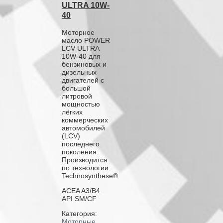
ULTRA 10W-
40
Моторное
масло POWER
LCV ULTRA
10W-40 для
бензиновых и
дизельных
двигателей с
большой
литровой
мощностью
лёгких
коммерческих
автомобилей
(LCV)
последнего
поколения.
Производится
по технологии
Technosynthese®
ACEA A3/B4
API SM/CF
Категория:
Моторные