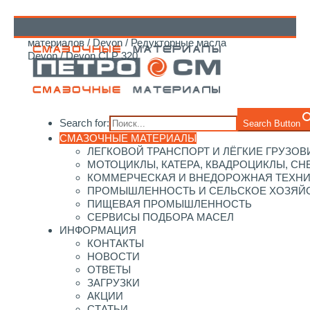
Главная
/
Каталог смазочных
материалов
/
Devon
/
Редукторные масла
↑
Devon
/ Devon CLP 320
Search for:
Search Button
СМАЗОЧНЫЕ МАТЕРИАЛЫ
ЛЕГКОВОЙ ТРАНСПОРТ И ЛЁГКИЕ ГРУЗОВ
МОТОЦИКЛЫ, КАТЕРА, КВАДРОЦИКЛЫ, С
КОММЕРЧЕСКАЯ И ВНЕДОРОЖНАЯ ТЕХН
ПРОМЫШЛЕННОСТЬ И СЕЛЬСКОЕ ХОЗЯЙ
ПИЩЕВАЯ ПРОМЫШЛЕННОСТЬ
СЕРВИСЫ ПОДБОРА МАСЕЛ
ИНФОРМАЦИЯ
КОНТАКТЫ
НОВОСТИ
ОТВЕТЫ
ЗАГРУЗКИ
АКЦИИ
СТАТЬИ