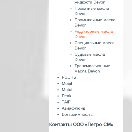
жидкости Devon
Прокатные масла
Devon
Промывочные масла
Devon
Редукторные масла
Devon
Специальные масла
Devon
Судовые масла
Devon
Трансмиссионные
масла Devon
FUCHS
Mobil
Motul
Peak
TAIF
Авиафлюид
Волгохимнефть
Контакты ООО «Петро-СМ»