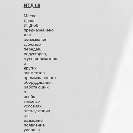
ИТД-68
Масло
Девон
ИТД-68
предназначено
для
смазывания
зубчатых
передач,
редукторов,
мультипликаторов
и
других
элементов
промышленного
оборудования,
работающих
в
особо
тяжелых
условиях
эксплуатации,
где
возможно
появление
ударных