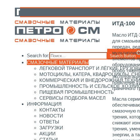
Главная
/
Каталог смазочных материалов
/
Devon
/
Р
ИТД-100
Масло ИТД-1
для смазыва
передач, ре
мультиплика
Search for:
Search Button
элементов 
СМАЗОЧНЫЕ МАТЕРИАЛЫ
оборудовани
ЛЕГКОВОЙ ТРАНСПОРТ И ЛЁГКИЕ ГРУЗОВ
особо тяжел
МОТОЦИКЛЫ, КАТЕРА, КВАДРОЦИКЛЫ, С
эксплуатаци
КОММЕРЧЕСКАЯ И ВНЕДОРОЖНАЯ ТЕХН
появление у
ПРОМЫШЛЕННОСТЬ И СЕЛЬСКОЕ ХОЗЯЙ
граничного т
ПИЩЕВАЯ ПРОМЫШЛЕННОСТЬ
СЕРВИСЫ ПОДБОРА МАСЕЛ
Масла сери
ИНФОРМАЦИЯ
обеспечиваю
КОНТАКТЫ
смазочную п
НОВОСТИ
трения, кот
ОТВЕТЫ
снижают изн
ЗАГРУЗКИ
трения, уме
АКЦИИ
энергии, а т
СТАТЬИ