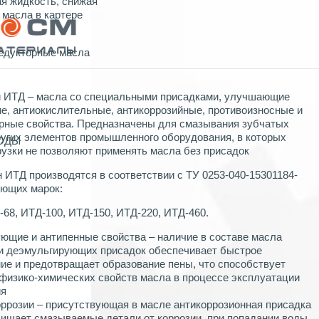
я жидкость, снижая
 масла в картере
едукторные масла
 ИТД – масла со специальными присадками, улучшающие
, антиокислительные, антикоррозийные, противоизносные и
рные свойства. Предназначены для смазывания зубчатых
ругих элементов промышленного оборудования, в которых
ХОДЫ
рузки не позволяют применять масла без присадок
 ИТД производятся в соответствии с ТУ 0253-040-15301184-
ующих марок:
-68, ИТД-100, ИТД-150, ИТД-220, ИТД-460.
ющие и антипенные свойства – наличие в составе масла
и деэмульгирующих присадок обеспечивает быстрое
ие и предотвращает образование пены, что способствует
физико-химических свойств масла в процессе эксплуатации
ия
оррозии – присутствующая в масле антикоррозионная присадка
ищает смазываемые детали от коррозии, при попадании воды