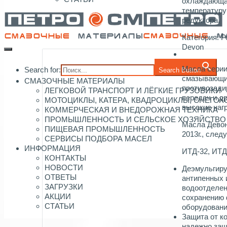
охлаждающа
температуру
редуктора.
Категория:
Р
Devon
Масла серии
Search for:
Search Button
смазывающие
СМАЗОЧНЫЕ МАТЕРИАЛЫ
противозади
ЛЕГКОВОЙ ТРАНСПОРТ И ЛЁГКИЕ ГРУЗОВИКИ
передач и д
МОТОЦИКЛЫ, КАТЕРА, КВАДРОЦИКЛЫ, СНЕГО
высокие наг
КОММЕРЧЕСКАЯ И ВНЕДОРОЖНАЯ ТЕХНИКА
ПРОМЫШЛЕННОСТЬ И СЕЛЬСКОЕ ХОЗЯЙСТВО
Масла Девон
ПИЩЕВАЯ ПРОМЫШЛЕННОСТЬ
2013г., след
СЕРВИСЫ ПОДБОРА МАСЕЛ
ИНФОРМАЦИЯ
ИТД-32, ИТД
КОНТАКТЫ
НОВОСТИ
Деэмульгиру
ОТВЕТЫ
антипенных 
ЗАГРУЗКИ
водоотделен
АКЦИИ
сохранению 
СТАТЬИ
оборудован
Защита от к
надежно защ