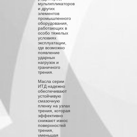
мультипликаторов
и других
элементов
промышленного
оборудования,
работающих в
особо тяжелых
условиях
эксплуатации,
где возможно
появление
ударных
нагрузок и
граничного
трения.
Масла серии
ИТД надежно
обеспечивают
устойчивую
смазочную
пленку на узлах
трения, которая
эффективно
снижают износ
поверхностей
трения,
уменьшая