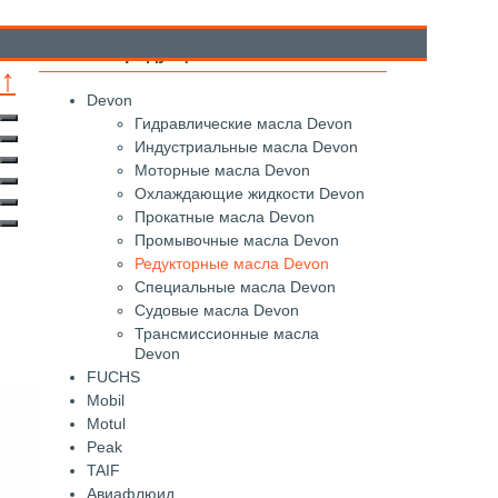
Каталог продукции
↑
Devon
Гидравлические масла Devon
Индустриальные масла Devon
Моторные масла Devon
Охлаждающие жидкости Devon
Прокатные масла Devon
Промывочные масла Devon
Редукторные масла Devon
Специальные масла Devon
Судовые масла Devon
Трансмиссионные масла
Devon
FUCHS
Mobil
Motul
Peak
TAIF
Авиафлюид