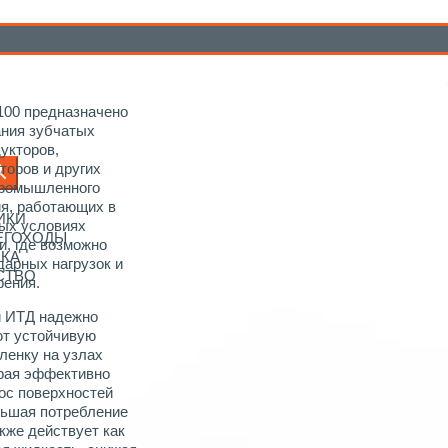
едукторные масла Devon
/ ИТД-100
00 предназначено
ния зубчатых
дукторов,
торов и других
промышленного
я, работающих в
ИКИ
ых условиях
НЕГОХОДЫ
и, где возможно
ИКА
дарных нагрузок и
СТВО
рения.
и ИТД надежно
т устойчивую
ленку на узлах
орая эффективно
ос поверхностей
ньшая потребление
акже действует как