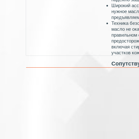
Широкий асс
нужное масл
предъявляе
Техника без
масло не ок
правильном 
предосторож
включая сти
участков ко
Сопутств