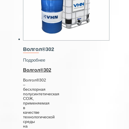
Волгол®302
Подробнее
Волгол®302
Волгол®302
–
бесхлорная
полусинтетическая
СОЖ,
применяемая
в
качестве
технологической
среды
на