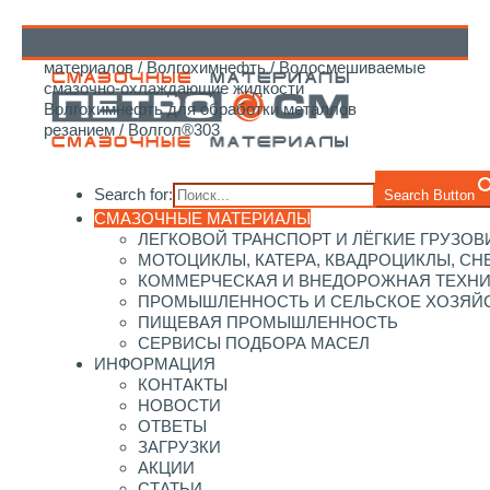
Главная
/
Каталог смазочных
материалов
/
Волгохимнефть
/
Водосмешиваемые
↑
смазочно-охлаждающие жидкости
Волгохимнефть для обработки металлов
резанием
/ Волгол®303
Search for:
Search Button
СМАЗОЧНЫЕ МАТЕРИАЛЫ
ЛЕГКОВОЙ ТРАНСПОРТ И ЛЁГКИЕ ГРУЗОВ
МОТОЦИКЛЫ, КАТЕРА, КВАДРОЦИКЛЫ, С
КОММЕРЧЕСКАЯ И ВНЕДОРОЖНАЯ ТЕХН
ПРОМЫШЛЕННОСТЬ И СЕЛЬСКОЕ ХОЗЯЙ
ПИЩЕВАЯ ПРОМЫШЛЕННОСТЬ
СЕРВИСЫ ПОДБОРА МАСЕЛ
ИНФОРМАЦИЯ
КОНТАКТЫ
НОВОСТИ
ОТВЕТЫ
ЗАГРУЗКИ
АКЦИИ
СТАТЬИ