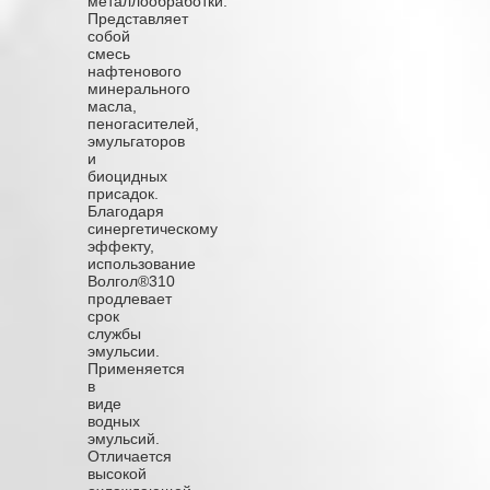
металлообработки.
Представляет
собой
смесь
нафтенового
минерального
масла,
пеногасителей,
эмульгаторов
и
биоцидных
присадок.
Благодаря
синергетическому
эффекту,
использование
Волгол®310
продлевает
срок
службы
эмульсии.
Применяется
в
виде
водных
эмульсий.
Отличается
высокой