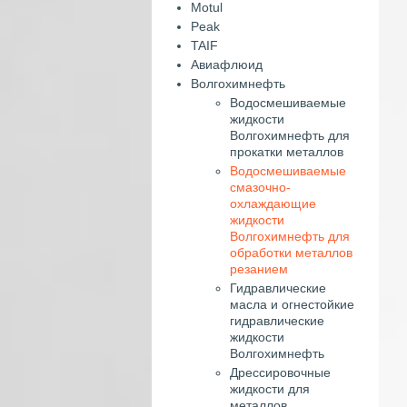
Motul
Peak
TAIF
Авиафлюид
Волгохимнефть
Водосмешиваемые
жидкости
Волгохимнефть для
прокатки металлов
Водосмешиваемые
смазочно-
охлаждающие
жидкости
Волгохимнефть для
обработки металлов
резанием
Гидравлические
масла и огнестойкие
гидравлические
жидкости
Волгохимнефть
Дрессировочные
жидкости для
металлов