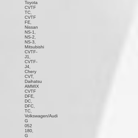
Toyota
CVTF
TC,
CVTF
FE,
Nissan
NS-1,
NS-2,
NS-3,
Mitsubishi
CVTF-
J1,
CVTF-
J4,
Chery
CVT,
Daihatsu
AMMIX
CVTF
DFE,
DC,
DFC,
TC,
Volkswagen/Audi
G
052
180,
G