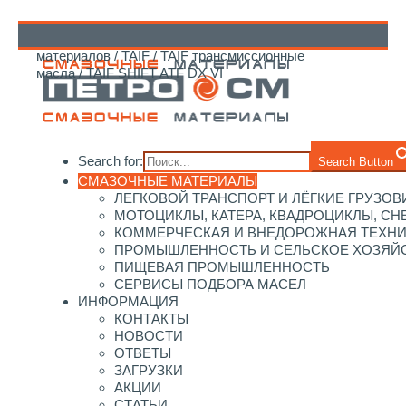
Главная
/
Каталог смазочных
материалов
/
TAIF
/
TAIF трансмиссионные
↑
масла
/ TAIF SHIFT ATF DX VI
Search for:
Search Button
СМАЗОЧНЫЕ МАТЕРИАЛЫ
ЛЕГКОВОЙ ТРАНСПОРТ И ЛЁГКИЕ ГРУЗОВ
МОТОЦИКЛЫ, КАТЕРА, КВАДРОЦИКЛЫ, С
КОММЕРЧЕСКАЯ И ВНЕДОРОЖНАЯ ТЕХН
ПРОМЫШЛЕННОСТЬ И СЕЛЬСКОЕ ХОЗЯЙ
ПИЩЕВАЯ ПРОМЫШЛЕННОСТЬ
СЕРВИСЫ ПОДБОРА МАСЕЛ
ИНФОРМАЦИЯ
КОНТАКТЫ
НОВОСТИ
ОТВЕТЫ
ЗАГРУЗКИ
АКЦИИ
СТАТЬИ