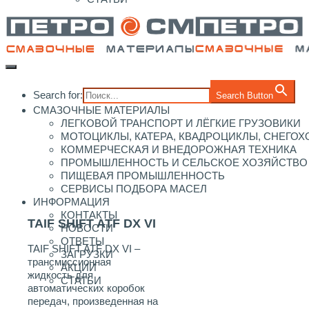
Search for:
Search Button
СМАЗОЧНЫЕ МАТЕРИАЛЫ
ЛЕГКОВОЙ ТРАНСПОРТ И ЛЁГКИЕ ГРУЗОВИКИ
МОТОЦИКЛЫ, КАТЕРА, КВАДРОЦИКЛЫ, СНЕГО
КОММЕРЧЕСКАЯ И ВНЕДОРОЖНАЯ ТЕХНИКА
ПРОМЫШЛЕННОСТЬ И СЕЛЬСКОЕ ХОЗЯЙСТВО
ПИЩЕВАЯ ПРОМЫШЛЕННОСТЬ
СЕРВИСЫ ПОДБОРА МАСЕЛ
ИНФОРМАЦИЯ
КОНТАКТЫ
TAIF SHIFT ATF DX VI
НОВОСТИ
ОТВЕТЫ
TAIF SHIFT ATF DX VI –
ЗАГРУЗКИ
трансмиссионная
АКЦИИ
жидкость для
СТАТЬИ
автоматических коробок
передач, произведенная на