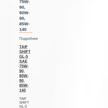
75W-
90,
80W-
90,
85W-
140
Подробнее
TAIF
SHIFT
GL-5
SAE
75W-
90,
80W-
90,
85W-
140
TAIF
SHIFT
GL-5