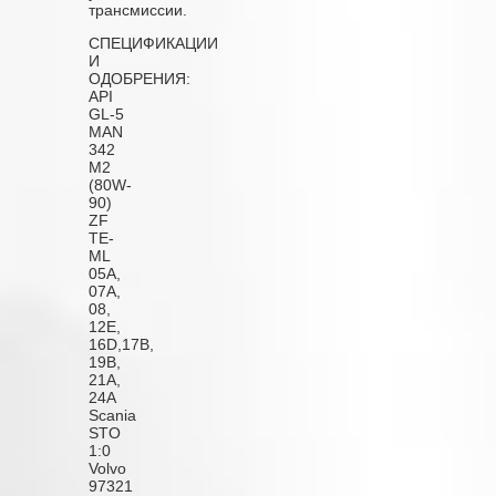
трансмиссии.
СПЕЦИФИКАЦИИ
И
ОДОБРЕНИЯ:
API
GL-5
MAN
342
M2
(80W-
90)
ZF
TE-
ML
05A,
07A,
08,
12E,
16D,17B,
19B,
21A,
24A
Scania
STO
1:0
Volvo
97321