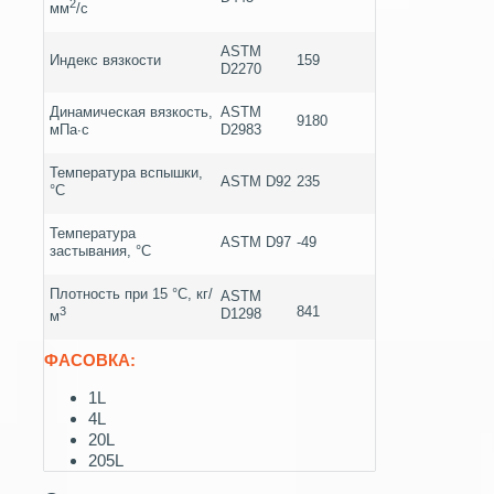
2
мм
/с
ASTM
Индекс вязкости
159
D2270
Динамическая вязкость,
ASTM
9180
мПа∙с
D2983
Температура вспышки,
ASTM D92
235
°С
Температура
ASTM D97
-49
застывания, °С
Плотность при 15 °C, кг/
ASTM
841
3
D1298
м
ФАСОВКА:
1L
4L
20L
205L