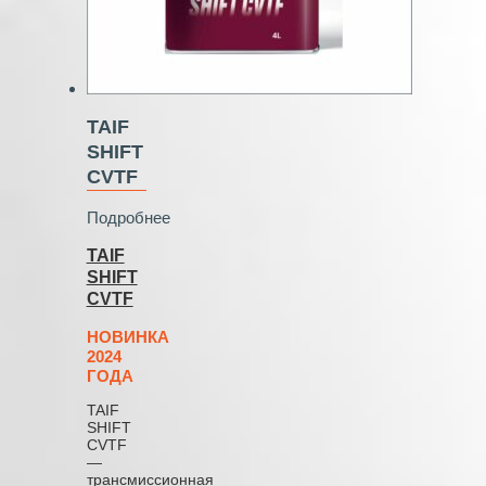
TAIF
SHIFT
CVTF
Подробнее
TAIF
SHIFT
CVTF
НОВИНКА
2024
ГОДА
TAIF
SHIFT
CVTF
—
трансмиссионная