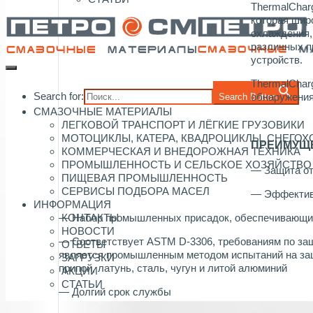
ThermalChar
которая шир
охлаждения,
различных 
устройств.
ThermalChar
Search for:
обнаружения
Search Button
СМАЗОЧНЫЕ МАТЕРИАЛЫ
ЛЕГКОВОЙ ТРАНСПОРТ И ЛЁГКИЕ ГРУЗОВИКИ
МОТОЦИКЛЫ, КАТЕРА, КВАДРОЦИКЛЫ, СНЕГО
ПРЕИМУЩ
КОММЕРЧЕСКАЯ И ВНЕДОРОЖНАЯ ТЕХНИКА
ПРОМЫШЛЕННОСТЬ И СЕЛЬСКОЕ ХОЗЯЙСТВО
— Защита от
ПИЩЕВАЯ ПРОМЫШЛЕННОСТЬ
СЕРВИСЫ ПОДБОРА МАСЕЛ
— Эффектив
ИНФОРМАЦИЯ
КОНТАКТЫ
— Набор промышленных присадок, обеспечивающий
НОВОСТИ
— Соответствует ASTM D-3306, требованиям по защ
ОТВЕТЫ
является промышленным методом испытаний на защи
ЗАГРУЗКИ
припой, латунь, сталь, чугун и литой алюминий
АКЦИИ
СТАТЬИ
— Долгий срок службы