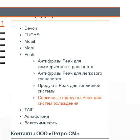
Каталог продукции
↑
Devon
FUCHS
Mobil
Motul
Peak
Антифризы Peak для
коммерческого транспорта
Антифризы Peak для легкового
транспорта
Продукты Peak для топливной
системы
Сервисные продукты Peak для
систем охлаждения
TAIF
Авиафлюид
Волгохимнефть
Контакты ООО «Петро-СМ»