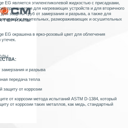
ge EG является этиленгликолевой жидкостью с присадками,
око применяется для нагревающих устройств и для вторичного
 для защиты труб от замерзания и разрыва, а также для
противообледенительных, размораживающих и осушительных
ge EG окрашена в ярко-розовый цвет для облегчения
 утечек.
ХОДЫ
ЕСТВА:
 замерзания и разрыва
ная передача тепла
 защиту от коррозии
ите от коррозии метода испытаний ASTM D-1384, который
ту от коррозии таких металлов, как медь, стандартный