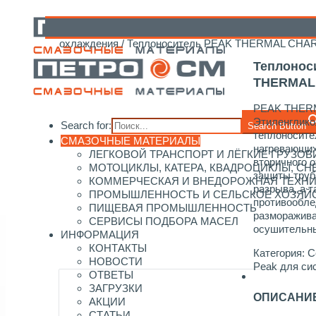
Главная
/
Каталог смазочных материалов
/
Peak
/
Се
охлаждения
/ Теплоноситель PEAK THERMAL CHA
Теплонос
THERMAL
PEAK THER
Этиленглик
Search for:
Search Button
теплоносите
СМАЗОЧНЫЕ МАТЕРИАЛЫ
нагревающих
ЛЕГКОВОЙ ТРАНСПОРТ И ЛЁГКИЕ ГРУЗОВ
вторичного 
МОТОЦИКЛЫ, КАТЕРА, КВАДРОЦИКЛЫ, С
защиты труб
КОММЕРЧЕСКАЯ И ВНЕДОРОЖНАЯ ТЕХН
разрыва, а 
ПРОМЫШЛЕННОСТЬ И СЕЛЬСКОЕ ХОЗЯЙ
противообле
ПИЩЕВАЯ ПРОМЫШЛЕННОСТЬ
разморажив
СЕРВИСЫ ПОДБОРА МАСЕЛ
осушительны
ИНФОРМАЦИЯ
КОНТАКТЫ
Категория:
С
НОВОСТИ
Peak для си
ОТВЕТЫ
ЗАГРУЗКИ
ОПИСАНИ
АКЦИИ
СТАТЬИ