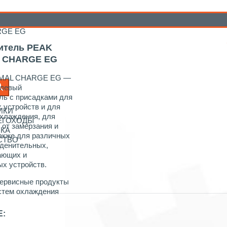
рвисные продукты Peak для систем
RGE EG
итель PEAK
 CHARGE EG
MAL CHARGE EG —
олевый
ль с присадками для
 устройств и для
ИКИ
охлаждения, для
НЕГОХОДЫ
 от замерзания и
ИКА
также для различных
СТВО
денительных,
ающих и
х устройств.
ервисные продукты
стем охлаждения
Е: