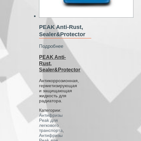
PEAK Anti-Rust,
Sealer&Protector
Подробнее
PEAK Anti-
Rust,
Sealer&Protector
Антикоррозионная,
герметизирующая
и защищающая
жидкость для
радиатора.
Категории:
Антифризы
Peak для
легкового
транспорта
,
Антифризы
Peak для