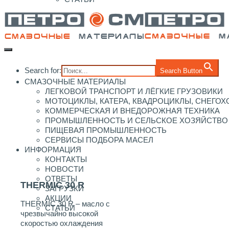
Search for:
Search Button
СМАЗОЧНЫЕ МАТЕРИАЛЫ
ЛЕГКОВОЙ ТРАНСПОРТ И ЛЁГКИЕ ГРУЗОВИКИ
МОТОЦИКЛЫ, КАТЕРА, КВАДРОЦИКЛЫ, СНЕГО
КОММЕРЧЕСКАЯ И ВНЕДОРОЖНАЯ ТЕХНИКА
ПРОМЫШЛЕННОСТЬ И СЕЛЬСКОЕ ХОЗЯЙСТВО
ПИЩЕВАЯ ПРОМЫШЛЕННОСТЬ
СЕРВИСЫ ПОДБОРА МАСЕЛ
ИНФОРМАЦИЯ
КОНТАКТЫ
НОВОСТИ
ОТВЕТЫ
THERMIC 30 R
ЗАГРУЗКИ
АКЦИИ
THERMIC 30 R – масло с
СТАТЬИ
чрезвычайно высокой
скоростью охлаждения