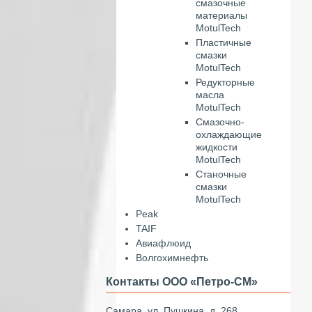
смазочные
материалы
MotulTech
Пластичные
смазки
MotulTech
Редукторные
масла
MotulTech
Смазочно-
охлаждающие
жидкости
MotulTech
Станочные
смазки
MotulTech
Peak
TAIF
Авиафлюид
Волгохимнефть
Контакты ООО «Петро-СМ»
Самара, ул. Пушкина, д. 268