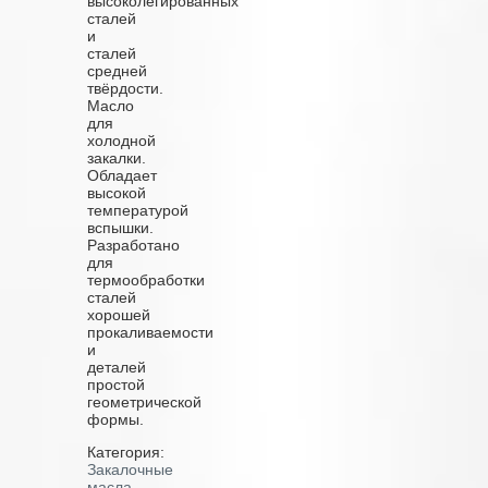
высоколегированных
сталей
и
сталей
средней
твёрдости.
Масло
для
холодной
закалки.
Обладает
высокой
температурой
вспышки.
Разработано
для
термообработки
сталей
хорошей
прокаливаемости
и
деталей
простой
геометрической
формы.
Категория:
Закалочные
масла