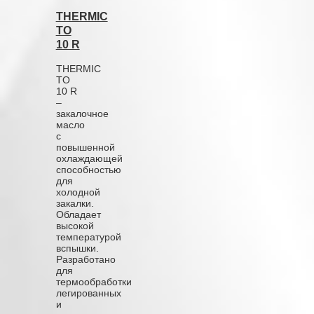
THERMIC
TO
10 R
THERMIC
TO
10 R
–
закалочное
масло
с
повышенной
охлаждающей
способностью
для
холодной
закалки.
Обладает
высокой
температурой
вспышки.
Разработано
для
термообработки
легированных
и