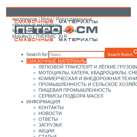
Главная
/
Каталог смазочных
материалов
/
Motul
/
Индустриальные
↑
смазочные материалы
MotulTech
/
Закалочные масла
Motultech
/ THERMIC 30 R
Search for:
Search Button
СМАЗОЧНЫЕ МАТЕРИАЛЫ
ЛЕГКОВОЙ ТРАНСПОРТ И ЛЁГКИЕ ГРУЗОВ
МОТОЦИКЛЫ, КАТЕРА, КВАДРОЦИКЛЫ, С
КОММЕРЧЕСКАЯ И ВНЕДОРОЖНАЯ ТЕХН
ПРОМЫШЛЕННОСТЬ И СЕЛЬСКОЕ ХОЗЯЙ
ПИЩЕВАЯ ПРОМЫШЛЕННОСТЬ
СЕРВИСЫ ПОДБОРА МАСЕЛ
ИНФОРМАЦИЯ
КОНТАКТЫ
НОВОСТИ
ОТВЕТЫ
ЗАГРУЗКИ
АКЦИИ
СТАТЬИ