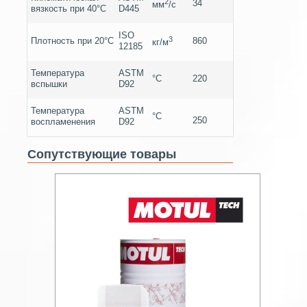
2
34
мм
/с
вязкость при 40°C
D445
ISO
3
Плотность при 20°C
860
кг/м
12185
Температура
ASTM
°C
220
вспышки
D92
Температура
ASTM
°C
250
воспламенения
D92
Сопутствующие товары