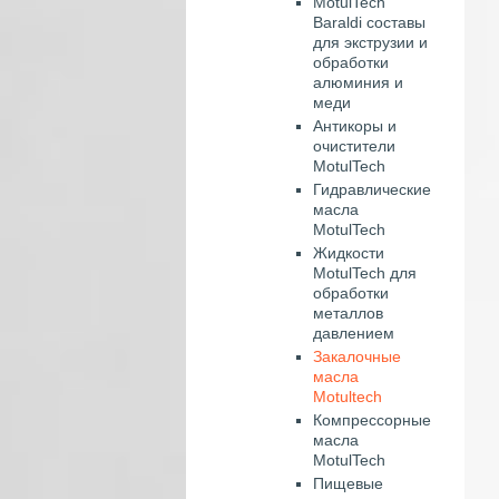
MotulTech
Baraldi составы
для экструзии и
обработки
алюминия и
меди
Антикоры и
очистители
MotulTech
Гидравлические
масла
MotulTech
Жидкости
MotulTech для
обработки
металлов
давлением
Закалочные
масла
Motultech
Компрессорные
масла
MotulTech
Пищевые