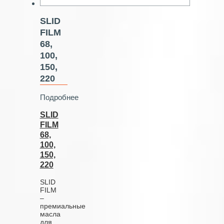
SLID
FILM
68,
100,
150,
220
Подробнее
SLID
FILM
68,
100,
150,
220
SLID
FILM
–
премиальные
масла
для