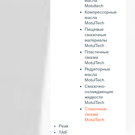
масла
Motultech
Компрессорные
масла
MotulTech
Пищевые
смазочные
материалы
MotulTech
Пластичные
смазки
MotulTech
Редукторные
масла
MotulTech
Смазочно-
охлаждающие
жидкости
MotulTech
Станочные
смазки
MotulTech
Peak
TAIF