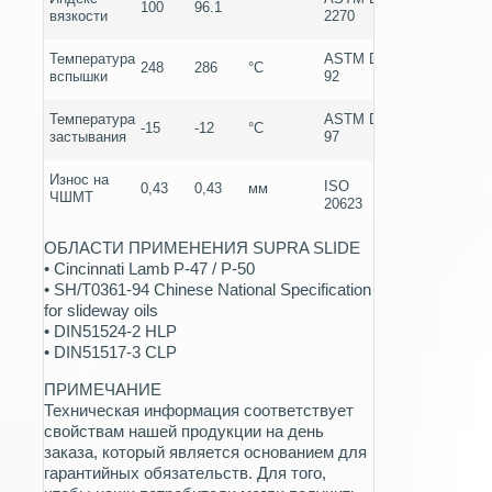
100
96.1
вязкости
2270
Температура
ASTM D
248
286
°C
вспышки
92
Температура
ASTM D
-15
-12
°C
застывания
97
Износ на
ISO
0,43
0,43
мм
ЧШМТ
20623
ОБЛАСТИ ПРИМЕНЕНИЯ SUPRA SLIDE
• Cincinnati Lamb P-47 / P-50
• SH/T0361-94 Chinese National Specification
for slideway oils
• DIN51524-2 HLP
• DIN51517-3 CLP
ПРИМЕЧАНИЕ
Техническая информация соответствует
свойствам нашей продукции на день
заказа, который является основанием для
гарантийных обязательств. Для того,