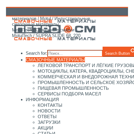
Главная
/
Каталог смазочных
материалов
/
Motul
/
Индустриальные
↑
смазочные материалы
MotulTech
/
Станочные смазки
MotulTech
/ SUPRA SLIDE 68, 220
Search for:
Search Button
СМАЗОЧНЫЕ МАТЕРИАЛЫ
ЛЕГКОВОЙ ТРАНСПОРТ И ЛЁГКИЕ ГРУЗОВ
МОТОЦИКЛЫ, КАТЕРА, КВАДРОЦИКЛЫ, С
КОММЕРЧЕСКАЯ И ВНЕДОРОЖНАЯ ТЕХН
ПРОМЫШЛЕННОСТЬ И СЕЛЬСКОЕ ХОЗЯЙ
ПИЩЕВАЯ ПРОМЫШЛЕННОСТЬ
СЕРВИСЫ ПОДБОРА МАСЕЛ
ИНФОРМАЦИЯ
КОНТАКТЫ
НОВОСТИ
ОТВЕТЫ
ЗАГРУЗКИ
АКЦИИ
СТАТЬИ