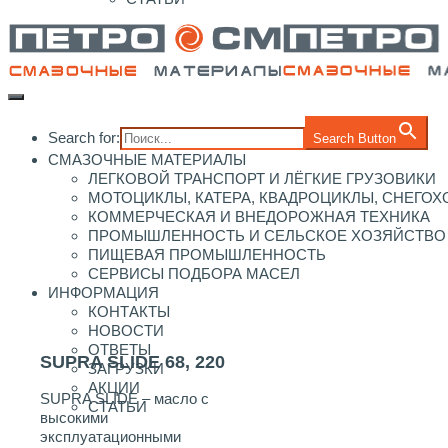
Search for:
Search Button
СМАЗОЧНЫЕ МАТЕРИАЛЫ
ЛЕГКОВОЙ ТРАНСПОРТ И ЛЁГКИЕ ГРУЗОВИКИ
МОТОЦИКЛЫ, КАТЕРА, КВАДРОЦИКЛЫ, СНЕГО
КОММЕРЧЕСКАЯ И ВНЕДОРОЖНАЯ ТЕХНИКА
ПРОМЫШЛЕННОСТЬ И СЕЛЬСКОЕ ХОЗЯЙСТВО
ПИЩЕВАЯ ПРОМЫШЛЕННОСТЬ
СЕРВИСЫ ПОДБОРА МАСЕЛ
ИНФОРМАЦИЯ
КОНТАКТЫ
НОВОСТИ
ОТВЕТЫ
SUPRA SLIDE 68, 220
ЗАГРУЗКИ
АКЦИИ
SUPRA SLIDE – масло с
СТАТЬИ
высокими
эксплуатационными