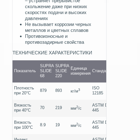
– устраняет прерывистое
скольжение даже при низких
скоростях подачи и высоких
давлениях
Не вызывает коррозии черных
металлов и цветных сплавов
Противоизносные и
противозадирные свойства
ТЕХНИЧЕСКИЕ ХАРАКТЕРИСТИКИ
SUPRA
SUPRA
Единица
Показатель
SLIDE
SLIDE
Стандарт
измерения
68
220
Плотность
ISO
3
879
893
кг/м
при 20°C
12185
Вязкость
ASTM D
2
70
219
мм
/c
при 40°C
445
Вязкость
ASTM D
2
8.9
19
мм
/c
при 100°C
445
Индекс
ASTM D