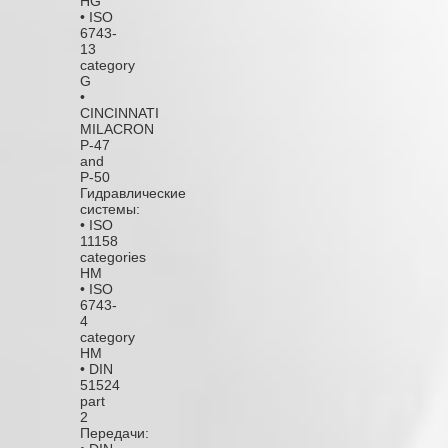
HG
• ISO
6743-
13
category
G
•
CINCINNATI
MILACRON
P-47
and
P-50
Гидравлические
системы:
• ISO
11158
categories
HM
• ISO
6743-
4
category
HM
• DIN
51524
part
2
Передачи: