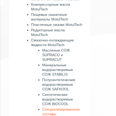
Компрессорные масла
MotulTech
Пищевые смазочные
материалы MotulTech
Пластичные смазки MotulTech
Редукторные масла
MotulTech
Смазочно-охлаждающие
жидкости MotulTech
Масляные СОЖ
SUPRACO и
SUPRACUT
Минеральные
водорастворимые
СОЖ STABILIS
Полусинтетические
водорастворимые
СОЖ SAFKOOL
Синтетические
водорастворимые
СОЖ BIOCOOL
Специализированные
составы