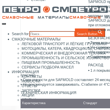
SAFMOLD при
с температу
пластиковых
матрицы рек
SAFMOLD даё
при отложен
пузырьков и
Search for:
Search Button
БЕЗОПАСН
СМАЗОЧНЫЕ МАТЕРИАЛЫ
▪ Точка всп
ЛЕГКОВОЙ ТРАНСПОРТ И ЛЁГКИЕ ГРУЗОВИКИ
▪ Не содерж
МОТОЦИКЛЫ, КАТЕРА, КВАДРОЦИКЛЫ, СНЕГО
▪ Не содерж
КОММЕРЧЕСКАЯ И ВНЕДОРОЖНАЯ ТЕХНИКА
▪ Содержани
ПРОМЫШЛЕННОСТЬ И СЕЛЬСКОЕ ХОЗЯЙСТВО
ПИЩЕВАЯ ПРОМЫШЛЕННОСТЬ
РАСХОД
СЕРВИСЫ ПОДБОРА МАСЕЛ
▪ 1 л покрыв
ИНФОРМАЦИЯ
пластик)
КОНТАКТЫ
▪ Срок годности для SAFMOLD составляет 24 месяц
НОВОСТИ
▪ Не рекомендуется замораживать. Стабилен от 4°C
ОТВЕТЫ
ЗАГРУЗКИ
ТЕХНИЧЕСКАЯ ИНФОРМАЦИЯ
АКЦИИ
СТАТЬИ
Характеристика
Стандарт