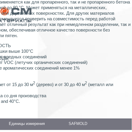
меняется как для пропаренного, так и не пропаренного бетона
рой до 80 °C. Может применяться на металлических,
 или деревянных поверхностях. Для других материалов
омендуется проверить на совместимость перед работой
т отличный результат как при немедленном разделении, так и
ном, обеспечивая отличное качество поверхности без
ли пятен.
ОСТЬ
ышки выше 100°C
ит вредных соединений
ХОДЫ
ит VOC (летучих органических соединений)
е ароматических соединений менее 1%
2
2
ает от 15 до 30 м
(дерево) и от 30 до 40 м
(металл или
а со дня производства
 and 40°C.
Единицы измерения
SAFMOLD