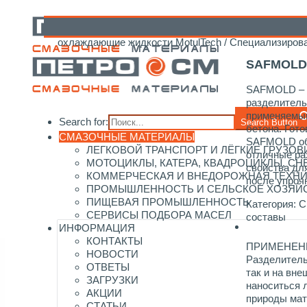
Главная
/
Каталог смазочных материалов
/
Motul
/
И
охлаждающие жидкости MotulTech
/
Специализиров
SAFMOL
SAFMOLD – 
разделитель
применяемый
Search for:
Search Button
бетона. Гот
СМАЗОЧНЫЕ МАТЕРИАЛЫ
SAFMOLD об
ЛЕГКОВОЙ ТРАНСПОРТ И ЛЁГКИЕ ГРУЗОВ
отличные р
МОТОЦИКЛЫ, КАТЕРА, КВАДРОЦИКЛЫ, С
свойства дл
КОММЕРЧЕСКАЯ И ВНЕДОРОЖНАЯ ТЕХН
после упроч
ПРОМЫШЛЕННОСТЬ И СЕЛЬСКОЕ ХОЗЯЙ
ПИЩЕВАЯ ПРОМЫШЛЕННОСТЬ
Категория:
С
СЕРВИСЫ ПОДБОРА МАСЕЛ
составы
ИНФОРМАЦИЯ
КОНТАКТЫ
ПРИМЕНЕН
НОВОСТИ
Разделитель
ОТВЕТЫ
так и на вн
ЗАГРУЗКИ
наноситься 
АКЦИИ
природы ма
СТАТЬИ