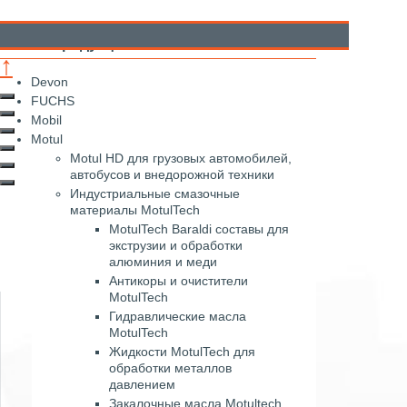
аталог продукции
↑
Devon
FUCHS
Mobil
Motul
Motul HD для грузовых автомобилей,
автобусов и внедорожной техники
Индустриальные смазочные
материалы MotulTech
MotulTech Baraldi составы для
экструзии и обработки
алюминия и меди
Антикоры и очистители
MotulTech
Гидравлические масла
MotulTech
Жидкости MotulTech для
обработки металлов
давлением
Закалочные масла Motultech