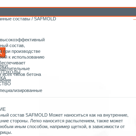
ндустриальные смазочные материалы MotulTech
/
Смазочно-
К
анные составы
/ SAFMOLD
D
высокоэффективный
ный состав,
 при производстве
овый к использованию
еспечивает
ИКИ
азделительные
НЕГОХОДЫ
я всех типов бетона
ИКА
нения
СТВО
пециализированные
ИЕ
ный состав SAFMOLD Может наноситься как на внутренние,
ешние стороны. Легко наносится распылением, также может
любым иным способом, например щеткой, в зависимости от
трицы.