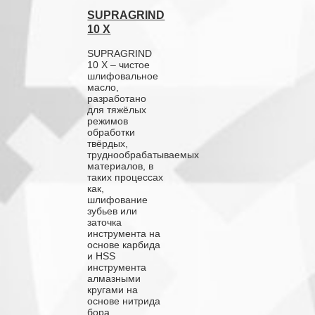
SUPRAGRIND
10 X
SUPRAGRIND
10 X – чистое
шлифовальное
масло,
разработано
для тяжёлых
режимов
обработки
твёрдых,
труднообрабатываемых
материалов, в
таких процессах
как,
шлифование
зубьев или
заточка
инструмента на
основе карбида
и HSS
инструмента
алмазными
кругами на
основе нитрида
бора.