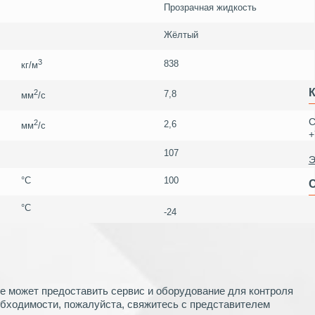
Прозрачная жидкость
Жёлтый
3
838
кг/м
2
7,8
мм
/c
С
2
2,6
мм
/c
+
107
Э
°C
100
С
°C
-24
е может предоставить сервис и оборудование для контроля
бходимости, пожалуйста, свяжитесь с представителем