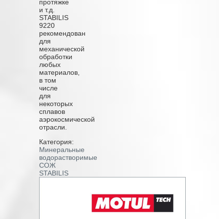
протяжке
и т.д.
STABILIS
9220
рекомендован
для
механической
обработки
любых
материалов,
в том
числе
для
некоторых
сплавов
аэрокосмической
отрасли.
Категория:
Минеральные
водорастворимые
СОЖ
STABILIS