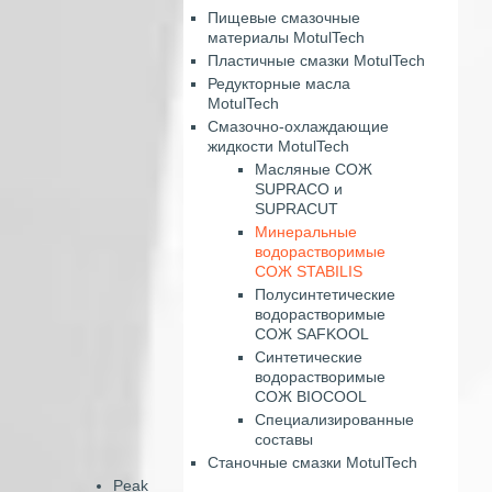
Пищевые смазочные
материалы MotulTech
Пластичные смазки MotulTech
Редукторные масла
MotulTech
Смазочно-охлаждающие
жидкости MotulTech
Масляные СОЖ
SUPRACO и
SUPRACUT
Минеральные
водорастворимые
СОЖ STABILIS
Полусинтетические
водорастворимые
СОЖ SAFKOOL
Синтетические
водорастворимые
СОЖ BIOCOOL
Специализированные
составы
Станочные смазки MotulTech
Peak