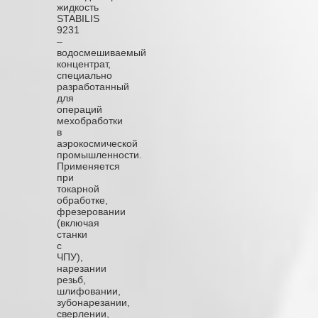
жидкость
STABILIS
9231
–
водосмешиваемый
концентрат,
специально
разработанный
для
операций
мехобработки
в
аэрокосмической
промышленности.
Применяется
при
токарной
обработке,
фрезеровании
(включая
станки
с
ЧПУ),
нарезании
резьб,
шлифовании,
зубонарезании,
сверлении,