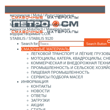
Главная
/
Каталог смазочных
материалов
/
Motul
/
Индустриальные
↑
смазочные материалы
MotulTech
/
Смазочно-охлаждающие
жидкости MotulTech
/
Минеральные
водорастворимые СОЖ
STABILIS
/ STABILIS 9120
Search for:
Search Button
СМАЗОЧНЫЕ МАТЕРИАЛЫ
ЛЕГКОВОЙ ТРАНСПОРТ И ЛЁГКИЕ ГРУЗОВ
МОТОЦИКЛЫ, КАТЕРА, КВАДРОЦИКЛЫ, С
КОММЕРЧЕСКАЯ И ВНЕДОРОЖНАЯ ТЕХН
ПРОМЫШЛЕННОСТЬ И СЕЛЬСКОЕ ХОЗЯЙ
ПИЩЕВАЯ ПРОМЫШЛЕННОСТЬ
СЕРВИСЫ ПОДБОРА МАСЕЛ
ИНФОРМАЦИЯ
КОНТАКТЫ
НОВОСТИ
ОТВЕТЫ
ЗАГРУЗКИ
АКЦИИ
СТАТЬИ