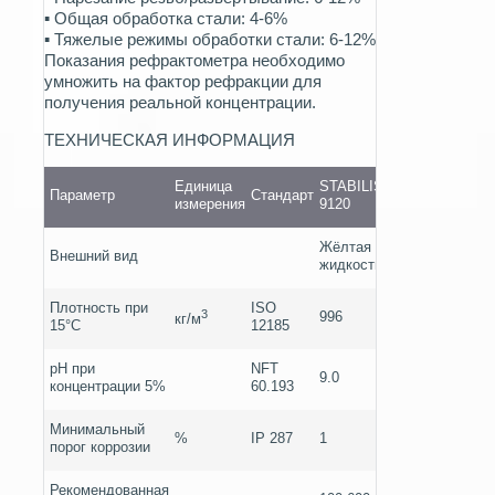
▪ Общая обработка стали: 4-6%
▪ Тяжелые режимы обработки стали: 6-12%
Показания рефрактометра необходимо
умножить на фактор рефракции для
получения реальной концентрации.
TEХНИЧЕСКАЯ ИНФОРМАЦИЯ
Единица
STABILIS
Параметр
Стандарт
измерения
9120
Жёлтая
Внешний вид
жидкость
Плотность при
ISO
3
996
кг/м
15°C
12185
pH при
NFT
9.0
концентрации 5%
60.193
Минимальный
%
IP 287
1
порог коррозии
Рекомендованная