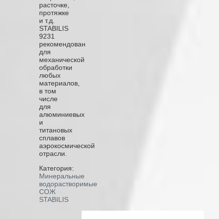
расточке,
протяжке
и т.д.
STABILIS
9231
рекомендован
для
механической
обработки
любых
материалов,
в том
числе
для
алюминиевых
и
титановых
сплавов
аэрокосмической
отрасли.
Категория:
Минеральные
водорастворимые
СОЖ
STABILIS