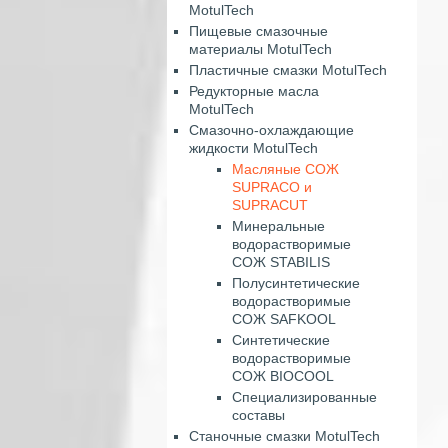
MotulTech
Пищевые смазочные
материалы MotulTech
Пластичные смазки MotulTech
Редукторные масла
MotulTech
Смазочно-охлаждающие
жидкости MotulTech
Масляные СОЖ
SUPRACO и
SUPRACUT
Минеральные
водорастворимые
СОЖ STABILIS
Полусинтетические
водорастворимые
СОЖ SAFKOOL
Синтетические
водорастворимые
СОЖ BIOCOOL
Специализированные
составы
Станочные смазки MotulTech