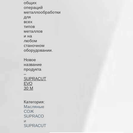
общих
операций
металлообработки
для
всех
типов
металлов
и на
любом
станочном
оборудовании.
Новое
название
продукта
–
SUPRACUT
EVO
30 M
Категория:
Масляные
СОЖ
SUPRACO
и
SUPRACUT