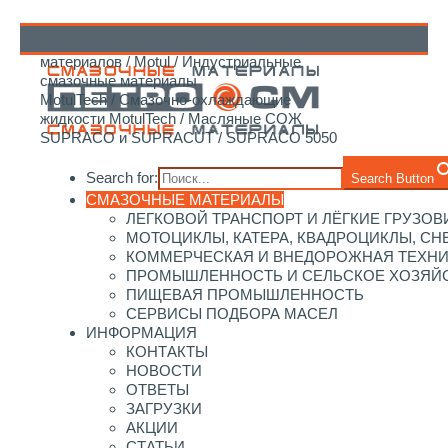
Главная
/
Каталог смазочных
материалов
/
Motul
/
Индустриальные
↑
смазочные материалы
MotulTech
/
Смазочно-охлаждающие
жидкости MotulTech
/
Масляные СОЖ
SUPRACO и SUPRACUT
/ SUPRACO 5050
Search for:
Search Button
СМАЗОЧНЫЕ МАТЕРИАЛЫ
ЛЕГКОВОЙ ТРАНСПОРТ И ЛЁГКИЕ ГРУЗОВ
МОТОЦИКЛЫ, КАТЕРА, КВАДРОЦИКЛЫ, С
КОММЕРЧЕСКАЯ И ВНЕДОРОЖНАЯ ТЕХН
ПРОМЫШЛЕННОСТЬ И СЕЛЬСКОЕ ХОЗЯЙ
ПИЩЕВАЯ ПРОМЫШЛЕННОСТЬ
СЕРВИСЫ ПОДБОРА МАСЕЛ
ИНФОРМАЦИЯ
КОНТАКТЫ
НОВОСТИ
ОТВЕТЫ
ЗАГРУЗКИ
АКЦИИ
СТАТЬИ