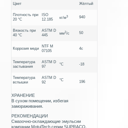
Цвет
Жёлтый
Плотность при
ISO
3
940
кг/м
20 °C
12.185
Вязкость при
ASTM D
2
50
мм
/c
40 °C
445
NTF M
Коррозия меди
4c
07105
Температура
ASTM D
°C
-18
застывания
97
Температура
ASTM D
°C
196
вспышки
92
ХРАНЕНИЕ
В сухом помещении, избегая
замораживания.
РЕКОМЕНДАЦИИ
Смазочно-охлаждающие эмульсии
компании MotulTech серии SUPRACO,