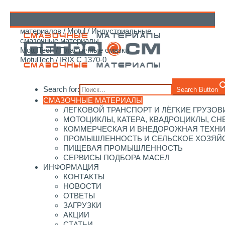
Главная
/
Каталог смазочных
материалов
/
Motul
/
Индустриальные
↑
смазочные материалы
MotulTech
/
Пластичные смазки
MotulTech
/ IRIX C 1370-0
Search for:
Search Button
СМАЗОЧНЫЕ МАТЕРИАЛЫ
ЛЕГКОВОЙ ТРАНСПОРТ И ЛЁГКИЕ ГРУЗОВ
МОТОЦИКЛЫ, КАТЕРА, КВАДРОЦИКЛЫ, С
КОММЕРЧЕСКАЯ И ВНЕДОРОЖНАЯ ТЕХН
ПРОМЫШЛЕННОСТЬ И СЕЛЬСКОЕ ХОЗЯЙ
ПИЩЕВАЯ ПРОМЫШЛЕННОСТЬ
СЕРВИСЫ ПОДБОРА МАСЕЛ
ИНФОРМАЦИЯ
КОНТАКТЫ
НОВОСТИ
ОТВЕТЫ
ЗАГРУЗКИ
АКЦИИ
СТАТЬИ