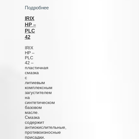
Подробнее
IRIX
HP –
PLC
42
IRIX
HP –
PLC
42 –
пластичная
смазка
с
литиевым
комплексным
загустителем
на
синтетическом
базовом
масле.
Смазка
содержит
антиокислительные,
противоизносные
присадки,