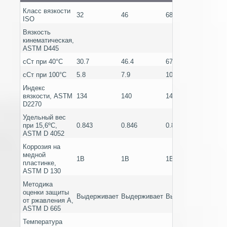
Класс вязкости
32
46
68
100
ISO
Вязкость
кинематическая,
ASTM D445
сСт при 40°C
30.7
46.4
67.5
100
сСт при 100°С
5.8
7.9
10.4
14.6
Индекс
вязкости, ASTM
134
140
140
143
D2270
Удельный вес
при 15,6ºC,
0.843
0.846
0.851
0.839
ASTM D 4052
Коррозия на
медной
1B
1B
1B
1A
пластинке,
ASTM D 130
Методика
оценки защиты
Выдерживает
Выдерживает
Выдерживает
Выде
от ржавления A,
ASTM D 665
Температура