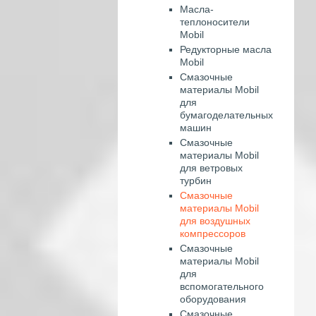
Масла-
теплоносители
Mobil
Редукторные масла
Mobil
Смазочные
материалы Mobil
для
бумагоделательных
машин
Смазочные
материалы Mobil
для ветровых
турбин
Смазочные
материалы Mobil
для воздушных
компрессоров
Смазочные
материалы Mobil
для
вспомогательного
оборудования
Смазочные