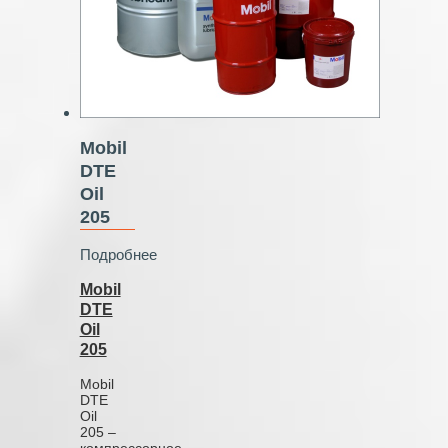
Mobil
DTE
Oil
205
Подробнее
Mobil
DTE
Oil
205
Mobil
DTE
Oil
205 –
компрессорное