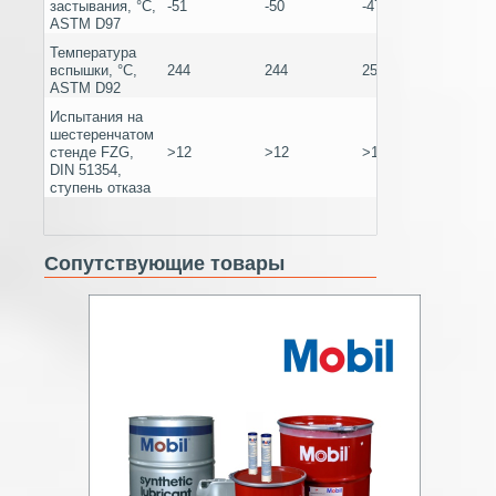
застывания, °C,
-51
-50
-47
-45
ASTM D97
Температура
вспышки, °C,
244
244
258
270
ASTM D92
Испытания на
шестеренчатом
стенде FZG,
>12
>12
>12
12
DIN 51354,
ступень отказа
Сопутствующие товары