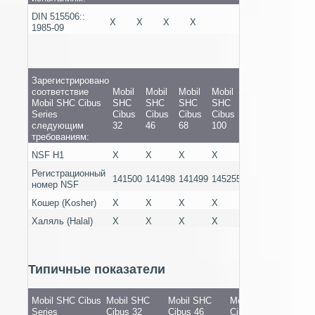
DIN 515506::
X
X
X
X
1985-09
Зарегистрировано
соответствие
Mobil
Mobil
Mobil
Mobil
Mobil
Mobil
M
Mobil SHC Cibus
SHC
SHC
SHC
SHC
SHC
SHC
Series
Cibus
Cibus
Cibus
Cibus
Cibus
Cibus
следующим
32
46
68
100
150
220
требованиям:
NSF H1
X
X
X
X
X
X
Регистрационный
141500
141498
141499
145255
141502
141503
номер NSF
Кошер (Kosher)
X
X
X
X
X
X
Халяль (Halal)
X
X
X
X
X
X
Типичные показатели
Mobil SHC Cibus
Mobil SHC
Mobil SHC
Mobil SHC
Mobi
Series
Cibus 32
Cibus 46
Cibus 68
Cibus