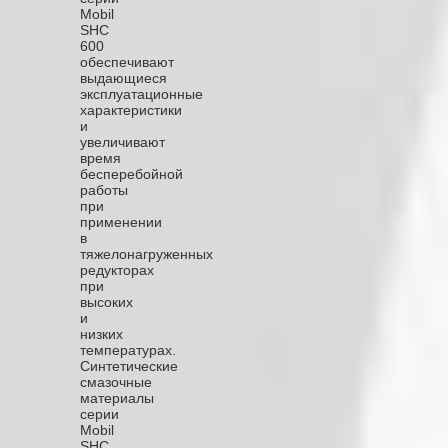
Mobil
SHC
600
обеспечивают
выдающиеся
эксплуатационные
характеристики
и
увеличивают
время
бесперебойной
работы
при
применении
в
тяжелонагруженных
редукторах
при
высоких
и
низких
температурах.
Синтетические
смазочные
материалы
серии
Mobil
SHC