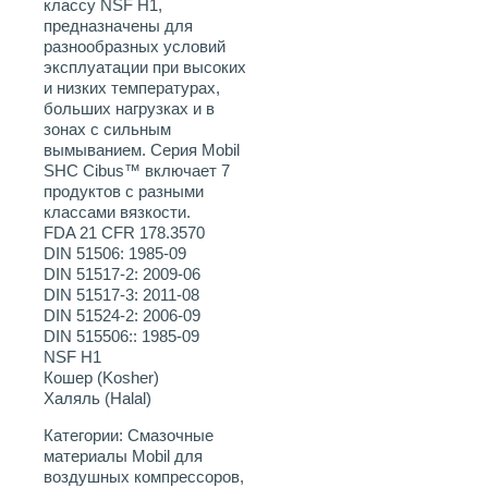
классу NSF H1,
предназначены для
разнообразных условий
эксплуатации при высоких
и низких температурах,
больших нагрузках и в
зонах с сильным
вымыванием. Серия Mobil
SHC Cibus™ включает 7
продуктов с разными
классами вязкости.
FDA 21 CFR 178.3570
DIN 51506: 1985-09
DIN 51517-2: 2009-06
DIN 51517-3: 2011-08
DIN 51524-2: 2006-09
DIN 515506:: 1985-09
NSF H1
Кошер (Kosher)
Халяль (Halal)
Категории:
Смазочные
материалы Mobil для
воздушных компрессоров
,