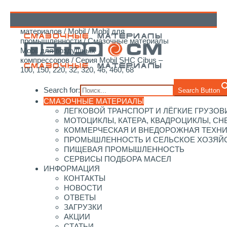
Главная
/
Каталог смазочных
материалов
/
Mobil
/
Mobil для
↑
промышленности
/
Смазочные материалы
Mobil для воздушных
компрессоров
/ Серия Mobil SHC Cibus –
100, 150, 220, 32, 320, 46, 460, 68
Search for:
Search Button
СМАЗОЧНЫЕ МАТЕРИАЛЫ
ЛЕГКОВОЙ ТРАНСПОРТ И ЛЁГКИЕ ГРУЗОВ
МОТОЦИКЛЫ, КАТЕРА, КВАДРОЦИКЛЫ, С
КОММЕРЧЕСКАЯ И ВНЕДОРОЖНАЯ ТЕХН
ПРОМЫШЛЕННОСТЬ И СЕЛЬСКОЕ ХОЗЯЙ
ПИЩЕВАЯ ПРОМЫШЛЕННОСТЬ
СЕРВИСЫ ПОДБОРА МАСЕЛ
ИНФОРМАЦИЯ
КОНТАКТЫ
НОВОСТИ
ОТВЕТЫ
ЗАГРУЗКИ
АКЦИИ
СТАТЬИ