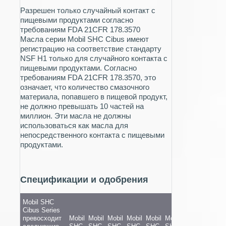
Разрешен только случайный контакт с
пищевыми продуктами согласно
требованиям FDA 21CFR 178.3570
Масла серии Mobil SHC Cibus имеют
регистрацию на соответствие стандарту
NSF H1 только для случайного контакта с
пищевыми продуктами. Согласно
требованиям FDA 21CFR 178.3570, это
означает, что количество смазочного
материала, попавшего в пищевой продукт,
не должно превышать 10 частей на
миллион. Эти масла не должны
использоваться как масла для
непосредственного контакта с пищевыми
продуктами.
Спецификации и одобрения
Mobil SHC
Cibus Series
превосходит
Mobil
Mobil
Mobil
Mobil
Mobil
Mobil
Mobil
Mobil