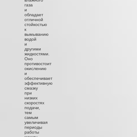
газа
и
обладает
отличной
стойкостью
к
вымыванию
водой
и
другими
жидкостями.
Оно
противостоит
окислению
и
обеспечивает
эффективную
смазку
при
низких
скоростях
подачи,
тем
самым
увеличивая
периоды
работы
между