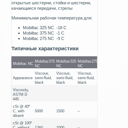
открытые шестерни, стойки и шестерни,
качающиеся передачи, стрелы
Минимальная рабочая температура для:
Mobiltac 325 NC -18 C
Mobiltac 375 NC -1 C
Mobiltac 275 NC -9 C
Типичные характеристики
Mobiltac375
Mobiltac325
Mobiltac275
Mobiltac NC
NC
NC
NC
Viscous,
Viscous,
Viscous,
Appearance
semi-fluid,
semi-fluid,
semi-fluid,
black
black
black
Viscosity,
ASTM D
445
cSt @ 40º
C, with
5000
1500
–
diluent
cSt @ 100º
C, without
1260
1000
–