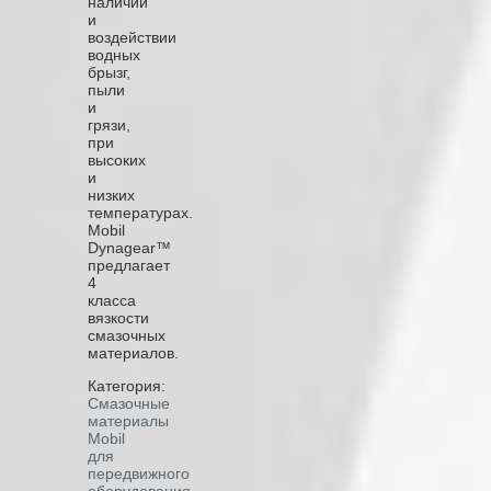
наличии
и
воздействии
водных
брызг,
пыли
и
грязи,
при
высоких
и
низких
температурах.
Mobil
Dynagear™
предлагает
4
класса
вязкости
смазочных
материалов.
Категория:
Смазочные
материалы
Mobil
для
передвижного
оборудования