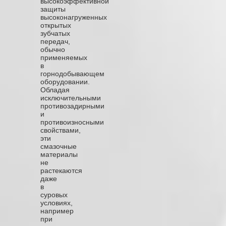
высокоэффективной
защиты
высоконагруженных
открытых
зубчатых
передач,
обычно
применяемых
в
горнодобывающем
оборудовании.
Обладая
исключительными
противозадирными
и
противоизносными
свойствами,
эти
смазочные
материалы
не
растекаются
даже
в
суровых
условиях,
например
при