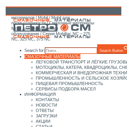
Главная
/
Каталог смазочных
материалов
/
Mobil
/
Mobil для
↑
промышленности
/
Смазочные материалы
Mobil для передвижного
оборудования
/ Серия Mobiltac NC – 275
NC, 325 NC, 375 NC
Search for:
Search Button
СМАЗОЧНЫЕ МАТЕРИАЛЫ
ЛЕГКОВОЙ ТРАНСПОРТ И ЛЁГКИЕ ГРУЗОВ
МОТОЦИКЛЫ, КАТЕРА, КВАДРОЦИКЛЫ, С
КОММЕРЧЕСКАЯ И ВНЕДОРОЖНАЯ ТЕХН
ПРОМЫШЛЕННОСТЬ И СЕЛЬСКОЕ ХОЗЯЙ
ПИЩЕВАЯ ПРОМЫШЛЕННОСТЬ
СЕРВИСЫ ПОДБОРА МАСЕЛ
ИНФОРМАЦИЯ
КОНТАКТЫ
НОВОСТИ
ОТВЕТЫ
ЗАГРУЗКИ
АКЦИИ
СТАТЬИ