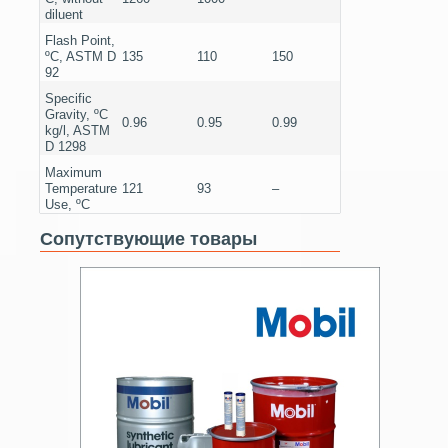
diluent
Flash Point,
ºC, ASTM D
135
110
150
92
Specific
Gravity, ºC
0.96
0.95
0.99
kg/l, ASTM
D 1298
Maximum
Temperature
121
93
–
Use, ºC
Сопутствующие товары