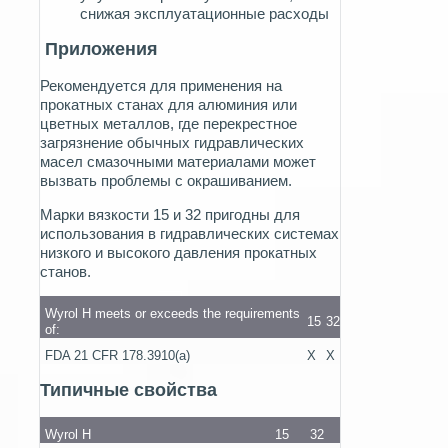
снижая эксплуатационные расходы
Приложения
Рекомендуется для применения на
прокатных станах для алюминия или
цветных металлов, где перекрестное
загрязнение обычных гидравлических
масел смазочными материалами может
вызвать проблемы с окрашиванием.
Марки вязкости 15 и 32 пригодны для
использования в гидравлических системах
низкого и высокого давления прокатных
станов.
Wyrol H meets or exceeds the requirements
15
32
of:
FDA 21 CFR 178.3910(a)
X
X
Типичные свойства
Wyrol H
15
32