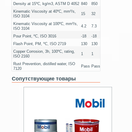
Density at 15ºC, kg/m3, ASTM D 4052
840
850
Kinematic Viscosity at 40ºC, mm²/s,
15
32
ISO 3104
Kinematic Viscosity at 100ºC, mm²/s,
4.2
7.3
ISO 3104
Pour Point, ºC, ISO 3016
-18
-18
Flash Point, PM, ºC, ISO 2719
130
130
Copper Corrosion, 3h, 100ºC, rating,
1
1
ISO 2160
Rust Prevention, distilled water, ISO
Pass
Pass
7120
Сопутствующие товары