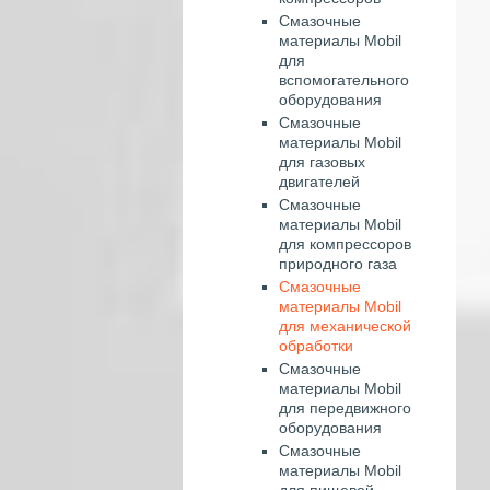
Смазочные
материалы Mobil
для
вспомогательного
оборудования
Смазочные
материалы Mobil
для газовых
двигателей
Смазочные
материалы Mobil
для компрессоров
природного газа
Смазочные
материалы Mobil
для механической
обработки
Смазочные
материалы Mobil
для передвижного
оборудования
Смазочные
материалы Mobil
для пищевой