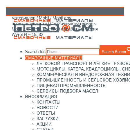
Главная
/
Каталог смазочных
материалов
/
Mobil
/
Mobil для
↑
промышленности
/
Смазочные материалы
Mobil для механической обработки
/ Серия
Wyrol H – 15, 32
Search for:
Search Button
СМАЗОЧНЫЕ МАТЕРИАЛЫ
ЛЕГКОВОЙ ТРАНСПОРТ И ЛЁГКИЕ ГРУЗОВ
МОТОЦИКЛЫ, КАТЕРА, КВАДРОЦИКЛЫ, С
КОММЕРЧЕСКАЯ И ВНЕДОРОЖНАЯ ТЕХН
ПРОМЫШЛЕННОСТЬ И СЕЛЬСКОЕ ХОЗЯЙ
ПИЩЕВАЯ ПРОМЫШЛЕННОСТЬ
СЕРВИСЫ ПОДБОРА МАСЕЛ
ИНФОРМАЦИЯ
КОНТАКТЫ
НОВОСТИ
ОТВЕТЫ
ЗАГРУЗКИ
АКЦИИ
СТАТЬИ