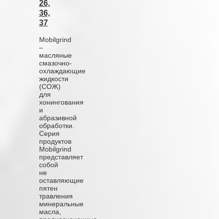
26,
36,
37
Mobilgrind
–
масляные
смазочно-
охлаждающие
жидкости
(СОЖ)
для
хонингования
и
абразивной
обработки.
Серия
продуктов
Mobilgrind
представляет
собой
не
оставляющие
пятен
травления
минеральные
масла,