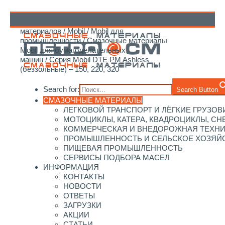
Главная
/
Каталог смазочных
материалов
/
Mobil
/
Mobil для
↑
промышленности
/
Смазочные материалы
Mobil для бумагоделательных
машин
/ Серия Mobil DTE PM Ashless
(беззольные) – 150, 220, 320
Search for:
Search Button
СМАЗОЧНЫЕ МАТЕРИАЛЫ
ЛЕГКОВОЙ ТРАНСПОРТ И ЛЁГКИЕ ГРУЗОВ
МОТОЦИКЛЫ, КАТЕРА, КВАДРОЦИКЛЫ, С
КОММЕРЧЕСКАЯ И ВНЕДОРОЖНАЯ ТЕХН
ПРОМЫШЛЕННОСТЬ И СЕЛЬСКОЕ ХОЗЯЙ
ПИЩЕВАЯ ПРОМЫШЛЕННОСТЬ
СЕРВИСЫ ПОДБОРА МАСЕЛ
ИНФОРМАЦИЯ
КОНТАКТЫ
НОВОСТИ
ОТВЕТЫ
ЗАГРУЗКИ
АКЦИИ
СТАТЬИ