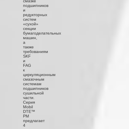
смазке
подшипников
и
редукторных
систем
«сухой»
секции
бумагоделательных
машин,
а
также
требованиям
SKF
и
FAG
к
циркуляционным
смазочным
системам
подшипников
сушильной
части.
Серия
Mobil
DTE™
PM
предлагает
4