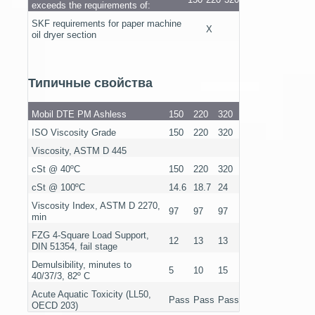
exceeds the requirements of:
SKF requirements for paper machine
X
oil dryer section
Типичные свойства
Mobil DTE PM Ashless
150
220
320
ISO Viscosity Grade
150
220
320
Viscosity, ASTM D 445
cSt @ 40ºC
150
220
320
cSt @ 100ºC
14.6
18.7
24
Viscosity Index, ASTM D 2270,
97
97
97
min
FZG 4-Square Load Support,
12
13
13
DIN 51354, fail stage
Demulsibility, minutes to
5
10
15
40/37/3, 82º C
Acute Aquatic Toxicity (LL50,
Pass
Pass
Pass
OECD 203)