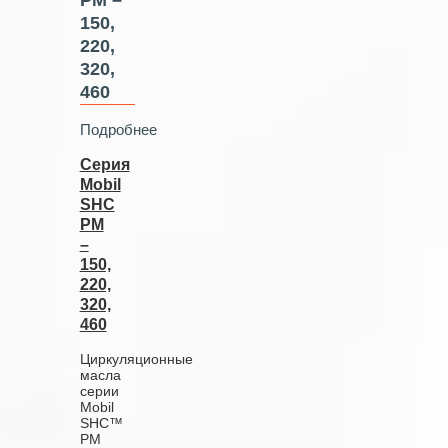
150,
220,
320,
460
Подробнее
Серия
Mobil
SHC
PM
–
150,
220,
320,
460
Циркуляционные
масла
серии
Mobil
SHC™
PM