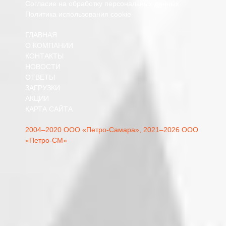
Согласие на обработку персональных данных
Политика использования cookie
ГЛАВНАЯ
О КОМПАНИИ
КОНТАКТЫ
НОВОСТИ
ОТВЕТЫ
ЗАГРУЗКИ
АКЦИИ
КАРТА САЙТА
2004–2020 ООО «Петро-Самара»,
2021–2026 ООО
«Петро-СМ»