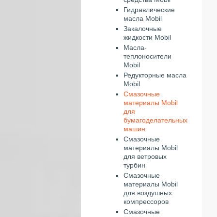
Гидравлические
масла Mobil
Закалочные
жидкости Mobil
Масла-
теплоносители
Mobil
Редукторные масла
Mobil
Смазочные
материалы Mobil
для
бумагоделательных
машин
Смазочные
материалы Mobil
для ветровых
турбин
Смазочные
материалы Mobil
для воздушных
компрессоров
Смазочные