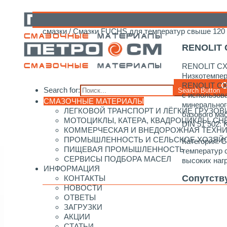
Главная
/
Каталог смазочных материалов
/
FUCHS
смазки
/
Смазки FUCHS для температур свыше 120 º
RENOLIT 
RENOLIT CX
Низкотемпер
RENOLIT CXI
Search for:
Search Button
с использов
СМАЗОЧНЫЕ МАТЕРИАЛЫ
минеральног
ЛЕГКОВОЙ ТРАНСПОРТ И ЛЁГКИЕ ГРУЗОВ
базового ма
МОТОЦИКЛЫ, КАТЕРА, КВАДРОЦИКЛЫ, С
DIN 51 502: 
КОММЕРЧЕСКАЯ И ВНЕДОРОЖНАЯ ТЕХН
ПРОМЫШЛЕННОСТЬ И СЕЛЬСКОЕ ХОЗЯЙ
Категория:
С
ПИЩЕВАЯ ПРОМЫШЛЕННОСТЬ
температур 
СЕРВИСЫ ПОДБОРА МАСЕЛ
высоких наг
ИНФОРМАЦИЯ
Сопутств
КОНТАКТЫ
НОВОСТИ
ОТВЕТЫ
ЗАГРУЗКИ
АКЦИИ
СТАТЬИ