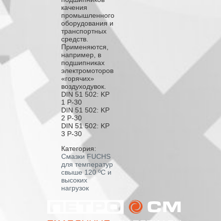
качения
промышленного
оборудования и
транспортных
средств.
Применяются,
например, в
подшипниках
электромоторов
«горячих»
воздуходувок.
DIN 51 502: KP
1 P-30
DIN 51 502: KP
2 P-30
DIN 51 502: KP
3 P-30
Категория:
Смазки FUCHS
для температур
свыше 120 ºС и
высоких
нагрузок