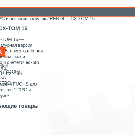
/
Индустриальные
/
Индустриальные пластичные
С и высоких нагрузок
/ RENOLIT CX-TOM 15
CX-TOM 15
-TOM 15 —
атурная версия
 15, приготовленная
анием смеси
о и синтетического
ИКИ
сла.
НЕГОХОДЫ
KP 1/2 P-40
ИКА
СТВО
мазки FUCHS для
свыше 120 ºС и
рузок
ующие товары