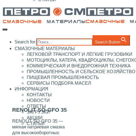
Search for:
Search Button
СМАЗОЧНЫЕ МАТЕРИАЛЫ
ЛЕГКОВОЙ ТРАНСПОРТ И ЛЁГКИЕ ГРУЗОВИКИ
МОТОЦИКЛЫ, КАТЕРА, КВАДРОЦИКЛЫ, СНЕГО
КОММЕРЧЕСКАЯ И ВНЕДОРОЖНАЯ ТЕХНИКА
ПРОМЫШЛЕННОСТЬ И СЕЛЬСКОЕ ХОЗЯЙСТВО
ПИЩЕВАЯ ПРОМЫШЛЕННОСТЬ
СЕРВИСЫ ПОДБОРА МАСЕЛ
ИНФОРМАЦИЯ
КОНТАКТЫ
НОВОСТИ
ОТВЕТЫ
RENOLIT SO-GFO 35
ЗАГРУЗКИ
АКЦИИ
RENOLIT SO-GFO 35 —
СТАТЬИ
мягкая натриевая смазка
для высокооборотных