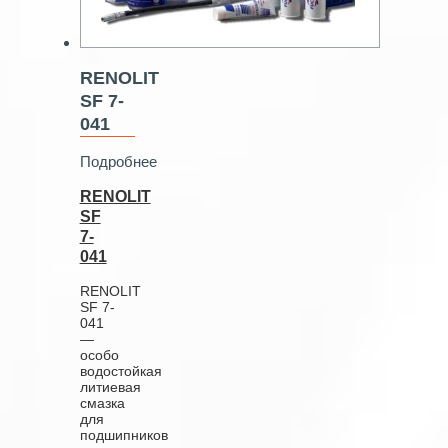
RENOLIT
SF 7-
041
Подробнее
RENOLIT
SF
7-
041
RENOLIT
SF 7-
041
—
особо
водостойкая
литиевая
смазка
для
подшипников