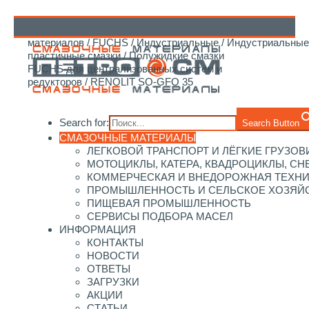
Главная
/
Каталог смазочных
материалов
/
FUCHS
/
Индустриальные
/
Индустриальные
↑
пластичные смазки
/
Полужидкие смазки
FUCHS для централизованных систем и
редукторов
/ RENOLIT SO-GFO 35
Search for:
Search Button
СМАЗОЧНЫЕ МАТЕРИАЛЫ
ЛЕГКОВОЙ ТРАНСПОРТ И ЛЁГКИЕ ГРУЗОВ
МОТОЦИКЛЫ, КАТЕРА, КВАДРОЦИКЛЫ, С
КОММЕРЧЕСКАЯ И ВНЕДОРОЖНАЯ ТЕХН
ПРОМЫШЛЕННОСТЬ И СЕЛЬСКОЕ ХОЗЯЙ
ПИЩЕВАЯ ПРОМЫШЛЕННОСТЬ
СЕРВИСЫ ПОДБОРА МАСЕЛ
ИНФОРМАЦИЯ
КОНТАКТЫ
НОВОСТИ
ОТВЕТЫ
ЗАГРУЗКИ
АКЦИИ
СТАТЬИ