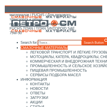
Главная
/
Каталог смазочных
материалов
/
FUCHS
/
Для легкового
↑
транспорта и лёгких
грузовиков
/
Трансмиссионные масла
FUCHS TITAN
/ TITAN SINTOPOID SAE
75W‑90
Search for:
Search Button
СМАЗОЧНЫЕ МАТЕРИАЛЫ
ЛЕГКОВОЙ ТРАНСПОРТ И ЛЁГКИЕ ГРУЗОВ
МОТОЦИКЛЫ, КАТЕРА, КВАДРОЦИКЛЫ, С
КОММЕРЧЕСКАЯ И ВНЕДОРОЖНАЯ ТЕХН
ПРОМЫШЛЕННОСТЬ И СЕЛЬСКОЕ ХОЗЯЙ
ПИЩЕВАЯ ПРОМЫШЛЕННОСТЬ
СЕРВИСЫ ПОДБОРА МАСЕЛ
ИНФОРМАЦИЯ
КОНТАКТЫ
НОВОСТИ
ОТВЕТЫ
ЗАГРУЗКИ
АКЦИИ
СТАТЬИ