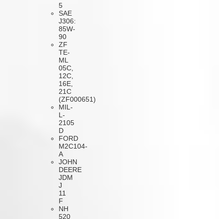
5
SAE
J306:
85W-
90
ZF
TE-
ML
05C,
12C,
16E,
21C
(ZF000651)
MIL-
L-
2105
D
FORD
M2C104-
A
JOHN
DEERE
JDM
J
11
F
NH
520