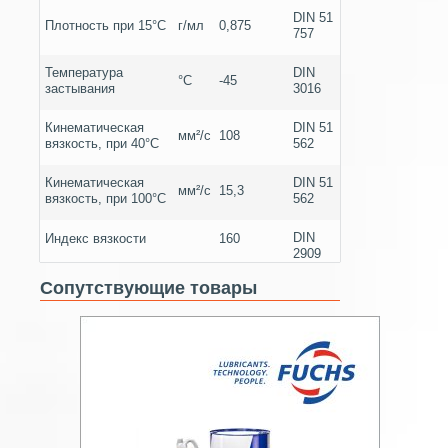
DIN 51
Плотность при 15°С
г/мл
0,875
757
Температура
DIN
°С
-45
застывания
3016
Кинематическая
DIN 51
мм²/с
108
вязкость, при 40°С
562
Кинематическая
DIN 51
мм²/с
15,3
вязкость, при 100°С
562
DIN
Индекс вязкости
160
2909
Сопутствующие товары