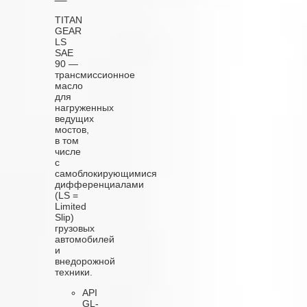
TITAN
GEAR
LS
SAE
90 —
трансмиссионное
масло
для
нагруженных
ведущих
мостов,
в том
числе
с
самоблокирующимися
дифференциалами
(LS =
Limited
Slip)
грузовых
автомобилей
и
внедорожной
техники.
API
GL-