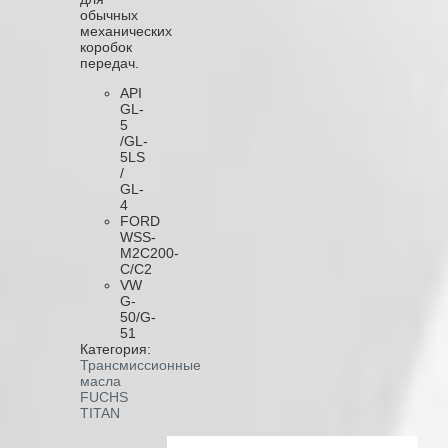
обычных
механических
коробок
передач.
API
GL-
5
/GL-
5LS
/
GL-
4
FORD
WSS-
M2C200-
C/C2
VW
G-
50/G-
51
Категория:
Трансмиссионные
масла
FUCHS
TITAN