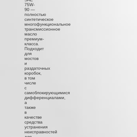
75W-
90 —
полностью
синтетическое
многофункциональное
трансмиссионное
масло
премиум-
класса.
Подходит
для
мостов
и
раздаточных
коробок,
в том
числе
с
самоблокирующимися
дифференциалами,
а
также
в
качестве
средства
устранения
неисправностей
для