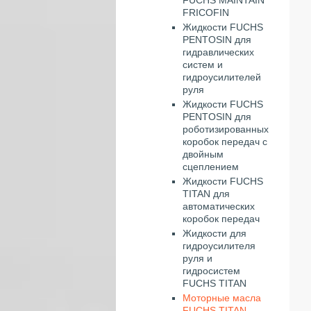
FRICOFIN
Жидкости FUCHS
PENTOSIN для
гидравлических
систем и
гидроусилителей
руля
Жидкости FUCHS
PENTOSIN для
роботизированных
коробок передач с
двойным
сцеплением
Жидкости FUCHS
TITAN для
автоматических
коробок передач
Жидкости для
гидроусилителя
руля и
гидросистем
FUCHS TITAN
Моторные масла
FUCHS TITAN