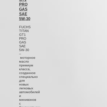
PRO
GAS
SAE
5W‑30
FUCHS
TITAN
GT1
PRO
GAS
SAE
5W‑30
–
моторное
масло
премиум
класса,
созданное
специально
для
новых
легковых
автомобилей
и
минивэнов
с