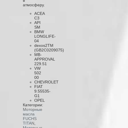
в
атмосферу.
ACEA
C3
API
SM
BMW
LONGLIFE-
04
dexos2TM
(GB2C0209075)
MB-
APPROVAL
229.51
VW
502
00
CHEVROLET
FIAT
9.55535-
G1
OPEL
Категории:
Моторные
масла
FUCHS
TITAN
,
Моторные