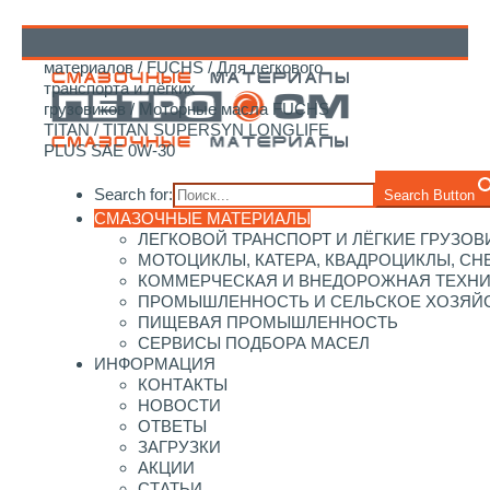
Главная
/
Каталог смазочных
материалов
/
FUCHS
/
Для легкового
↑
транспорта и лёгких
грузовиков
/
Моторные масла FUCHS
TITAN
/ TITAN SUPERSYN LONGLIFE
PLUS SAE 0W‑30
Search for:
Search Button
СМАЗОЧНЫЕ МАТЕРИАЛЫ
ЛЕГКОВОЙ ТРАНСПОРТ И ЛЁГКИЕ ГРУЗОВ
МОТОЦИКЛЫ, КАТЕРА, КВАДРОЦИКЛЫ, С
КОММЕРЧЕСКАЯ И ВНЕДОРОЖНАЯ ТЕХН
ПРОМЫШЛЕННОСТЬ И СЕЛЬСКОЕ ХОЗЯЙ
ПИЩЕВАЯ ПРОМЫШЛЕННОСТЬ
СЕРВИСЫ ПОДБОРА МАСЕЛ
ИНФОРМАЦИЯ
КОНТАКТЫ
НОВОСТИ
ОТВЕТЫ
ЗАГРУЗКИ
АКЦИИ
СТАТЬИ