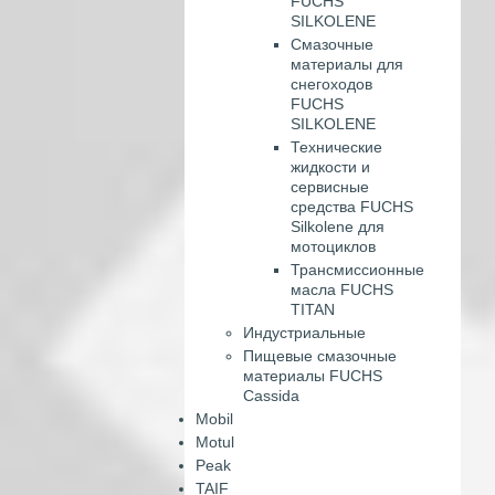
FUCHS
SILKOLENE
Смазочные
материалы для
снегоходов
FUCHS
SILKOLENE
Технические
жидкости и
сервисные
средства FUCHS
Silkolene для
мотоциклов
Трансмиссионные
масла FUCHS
TITAN
Индустриальные
Пищевые смазочные
материалы FUCHS
Cassida
Mobil
Motul
Peak
TAIF