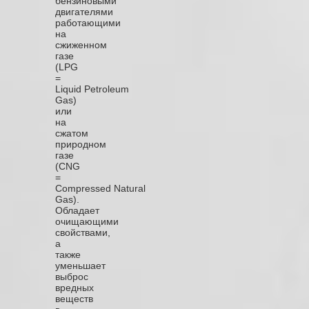
бензиновыми
двигателями
работающими
на
сжиженном
газе
(LPG
=
Liquid Petroleum
Gas)
или
на
сжатом
природном
газе
(CNG
=
Compressed Natural
Gas).
Обладает
очищающими
свойствами,
а
также
уменьшает
выброс
вредных
веществ