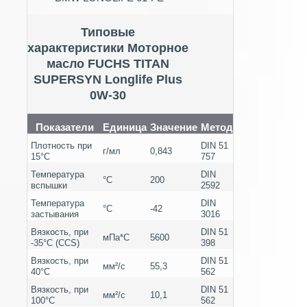
Типовые
характеристики Моторное
масло FUCHS TITAN
SUPERSYN Longlife Plus
0W-30
Показатели
Единица
Значение
Метод
Плотность при
DIN 51
г/мл
0,843
15°С
757
Температура
DIN
°C
200
вспышки
2592
Температура
DIN
°C
-42
застывания
3016
Вязкость, при
DIN 51
мПа*С
5600
-35°C (CCS)
398
Вязкость, при
DIN 51
мм²/c
55,3
40°C
562
Вязкость, при
DIN 51
мм²/c
10,1
100°C
562