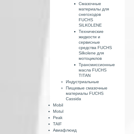
Смазочные
материалы для
снегоходов
FUCHS
SILKOLENE
Технические
жидкости и
сервисные
средства FUCHS
Silkolene для
мотоциклов
Трансмиссионные
масла FUCHS
TITAN
Индустриальные
Пищевые смазочные
материалы FUCHS
Cassida
Mobil
Motul
Peak
TAIF
Авиафлюид