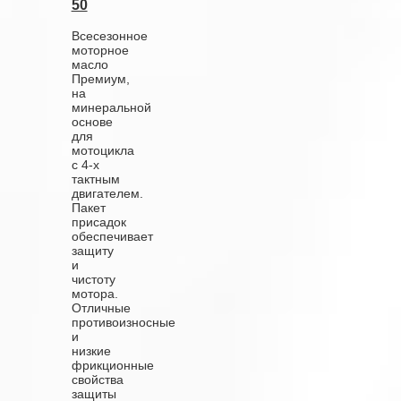
50
Всесезонное
моторное
масло
Премиум,
на
минеральной
основе
для
мотоцикла
с 4-х
тактным
двигателем.
Пакет
присадок
обеспечивает
защиту
и
чистоту
мотора.
Отличные
противоизносные
и
низкие
фрикционные
свойства
защиты