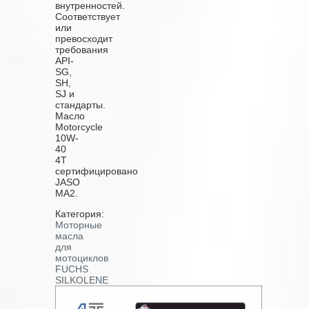
внутренностей.
Соответствует
или
превосходит
требования
API-
SG,
SH,
SJ и
стандарты.
Масло
Motorcycle
10W-
40
4T
сертифицировано
JASO
MA2.
Категория:
Моторные
масла
для
мотоциклов
FUCHS
SILKOLENE