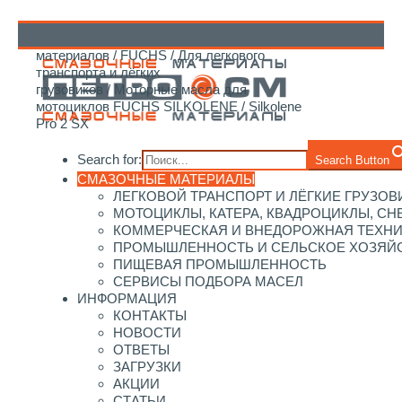
Главная
/
Каталог смазочных
материалов
/
FUCHS
/
Для легкового
↑
транспорта и лёгких
грузовиков
/
Моторные масла для
мотоциклов FUCHS SILKOLENE
/ Silkolene
Pro 2 SX
Search for:
Search Button
СМАЗОЧНЫЕ МАТЕРИАЛЫ
ЛЕГКОВОЙ ТРАНСПОРТ И ЛЁГКИЕ ГРУЗОВ
МОТОЦИКЛЫ, КАТЕРА, КВАДРОЦИКЛЫ, С
КОММЕРЧЕСКАЯ И ВНЕДОРОЖНАЯ ТЕХН
ПРОМЫШЛЕННОСТЬ И СЕЛЬСКОЕ ХОЗЯЙ
ПИЩЕВАЯ ПРОМЫШЛЕННОСТЬ
СЕРВИСЫ ПОДБОРА МАСЕЛ
ИНФОРМАЦИЯ
КОНТАКТЫ
НОВОСТИ
ОТВЕТЫ
ЗАГРУЗКИ
АКЦИИ
СТАТЬИ