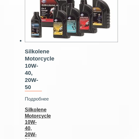
Silkolene
Motorcycle
10W-
40,
20W-
50
Подробнее
Silkolene
Motorcycle
10W-
40,
20W-