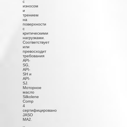
с
износом
и
трением
на
поверхности
с
критическими
нагрузками.
Соответствует
или
превосходит
требования
API-
SG,
API-
SH и
API-
SJ.
Моторное
масло
Silkolene
Comp
4
сертифицировано
JASO
MA2.