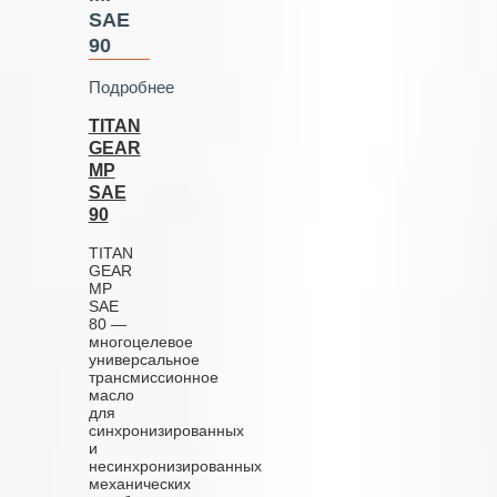
SAE
90
Подробнее
TITAN
GEAR
MP
SAE
90
TITAN
GEAR
MP
SAE
80 —
многоцелевое
универсальное
трансмиссионное
масло
для
синхронизированных
и
несинхронизированных
механических