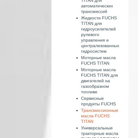
TITAN для
автоматических
трансмиссий
Жидкости FUCHS
TITAN для
гидроусилителей
рулевого
управления и
централизованных
гидросистем
Моторные масла
FUCHS TITAN
Моторные масла
FUCHS TITAN для
двигателей на
газообразном
топливе
Сервисные
продукты FUCHS
Трансмиссионные
масла FUCHS
TITAN
Универсальные
тракторные масла