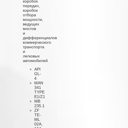
коробок
передач,
коробок
отбора
мощности,
ведущих
мостов
и
дифференциалов
коммерческого
транспорта
и
легковых
автомобилей
API
GL-
4
MAN
341
TYPE
E1/Z1
MВ
235.1
ZF
TE-
ML
02A,