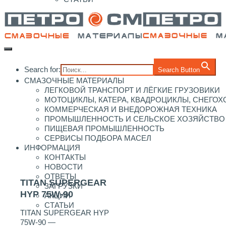
Search for:
Search Button
СМАЗОЧНЫЕ МАТЕРИАЛЫ
ЛЕГКОВОЙ ТРАНСПОРТ И ЛЁГКИЕ ГРУЗОВИКИ
МОТОЦИКЛЫ, КАТЕРА, КВАДРОЦИКЛЫ, СНЕГО
КОММЕРЧЕСКАЯ И ВНЕДОРОЖНАЯ ТЕХНИКА
ПРОМЫШЛЕННОСТЬ И СЕЛЬСКОЕ ХОЗЯЙСТВО
ПИЩЕВАЯ ПРОМЫШЛЕННОСТЬ
СЕРВИСЫ ПОДБОРА МАСЕЛ
ИНФОРМАЦИЯ
КОНТАКТЫ
НОВОСТИ
ОТВЕТЫ
TITAN SUPERGEAR
ЗАГРУЗКИ
HYP 75W-90
АКЦИИ
СТАТЬИ
TITAN SUPERGEAR HYP
75W-90 —