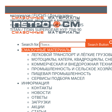
Главная
/
Каталог смазочных
материалов
/
FUCHS
/
Для грузовых
↑
автомобилей, автобусов и внедорожной
техники
/
Трансмиссионные масла FUCHS
TITAN
/ TITAN SUPERGEAR HYP 75W-90
Search for:
Search Button
СМАЗОЧНЫЕ МАТЕРИАЛЫ
ЛЕГКОВОЙ ТРАНСПОРТ И ЛЁГКИЕ ГРУЗОВ
МОТОЦИКЛЫ, КАТЕРА, КВАДРОЦИКЛЫ, С
КОММЕРЧЕСКАЯ И ВНЕДОРОЖНАЯ ТЕХН
ПРОМЫШЛЕННОСТЬ И СЕЛЬСКОЕ ХОЗЯЙ
ПИЩЕВАЯ ПРОМЫШЛЕННОСТЬ
СЕРВИСЫ ПОДБОРА МАСЕЛ
ИНФОРМАЦИЯ
КОНТАКТЫ
НОВОСТИ
ОТВЕТЫ
ЗАГРУЗКИ
АКЦИИ
СТАТЬИ