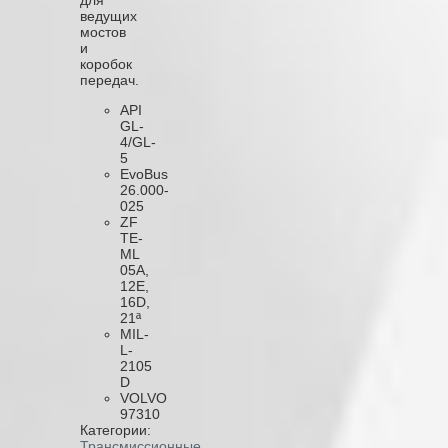
ведущих
мостов
и
коробок
передач.
API
GL-
4/GL-
5
EvoBus
26.000-
025
ZF
TE-
ML
05A,
12E,
16D,
21ª
MIL-
L-
2105
D
VOLVO
97310
Категории:
Трансмиссионные