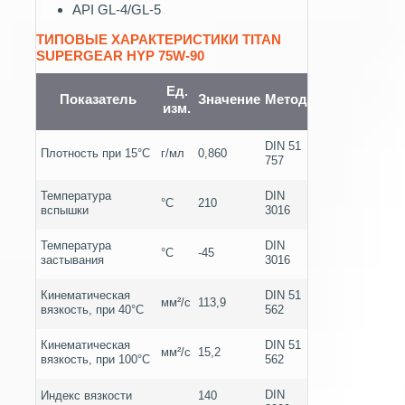
API GL-4/GL-5
ТИПОВЫЕ ХАРАКТЕРИСТИКИ TITAN
SUPERGEAR HYP 75W-90
Ед.
Показатель
Значение
Метод
изм.
DIN 51
Плотность при 15°С
г/мл
0,860
757
Температура
DIN
°С
210
вспышки
3016
Температура
DIN
°С
-45
застывания
3016
Кинематическая
DIN 51
мм²/с
113,9
вязкость, при 40°С
562
Кинематическая
DIN 51
мм²/с
15,2
вязкость, при 100°С
562
DIN
Индекс вязкости
140