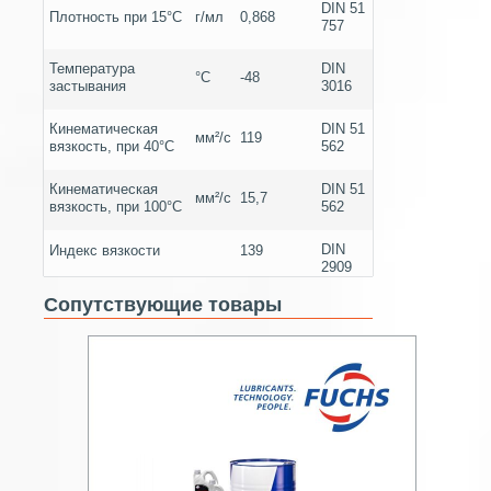
DIN 51
Плотность при 15°С
г/мл
0,868
757
Температура
DIN
°С
-48
застывания
3016
Кинематическая
DIN 51
мм²/с
119
вязкость, при 40°С
562
Кинематическая
DIN 51
мм²/с
15,7
вязкость, при 100°С
562
DIN
Индекс вязкости
139
2909
Сопутствующие товары