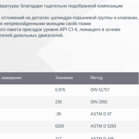
пературах благодаря тщательно подобранной композиции
 отложений на деталях цилиндро-поршневой группы и клапанах,
дая непревзойденными моющим свойствами
о пакета присадок уровня API CI-4, лежащего в основе
телей дизельных двигателей.
 измерения
Значение
Метод
0,876
DIN 51757
230
DIN 2592
-39
ASTM D 97
6200
ASTM D 5293
117
ASTM D 445