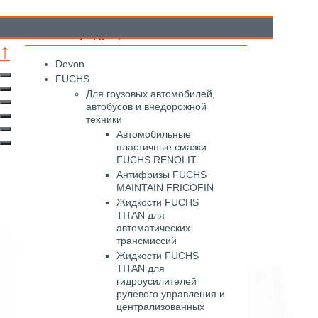
Каталог продукции
↑
Devon
FUCHS
Для грузовых автомобилей,
автобусов и внедорожной
техники
Автомобильные
пластичные смазки
FUCHS RENOLIT
Антифризы FUCHS
MAINTAIN FRICOFIN
Жидкости FUCHS
TITAN для
автоматических
трансмиссий
Жидкости FUCHS
TITAN для
гидроусилителей
рулевого управления и
централизованных