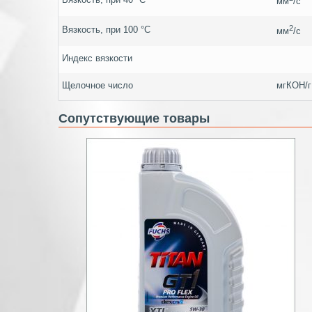
мм
/c
2
Вязкость, при 100 °С
мм
/c
Индекс вязкости
Щелочное число
мгКОН/г
Сопутствующие товары