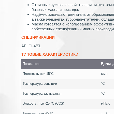
Отличные пусковые свойства при низких тем
базовых масел и присадок
Надёжно защищают двигатель от образования
а также элементах турбонагнетателей, обла
Масла готовятся с использванием эффективног
собственных спецификаций многих производи
СПЕЦИФИКАЦИИ
API CI-4/SL
ТИПОВЫЕ ХАРАКТЕРИСТИКИ:
Показатель
Единица
Плотность при 15°С
г/мл
Температура вспышки
°С
Температура застывания
°С
Вязкость, при -25 °С (CCS)
мПа∙с
2
Вязкость, при 40 °С