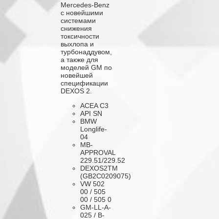
Mercedes-Benz
с новейшими
системами
снижения
токсичности
выхлопа и
турбонаддувом,
а также для
моделей GM по
новейшей
спецификации
DEXOS 2.
ACEA C3
API SN
BMW
Longlife-
04
МВ-
APPROVAL
229.51/229.52
DEXOS2TM
(GB2C0209075)
VW 502
00 / 505
00 / 505 0
GM-LL-A-
025 / B-