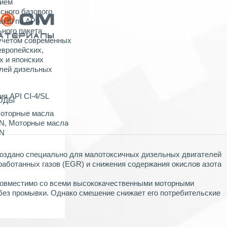
нием
сного базового
 III по API) и
ного пакета
 учетом современных
европейских,
х и японских
лей дизельных
я API CI-4/SL
ХОДЫ
оторные масла
AN
,
Моторные масла
AN
оздано специально для малотоксичных дизельных двигателей
работанных газов (EGR) и снижения содержания окислов азота
овместимо со всеми высококачественными моторными
без промывки. Однако смешение снижает его потребительские