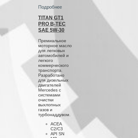
Подробнее
TITAN GT1
PRO B‑TEC
SAE 5W‑30
Премиальное
моторное масло
для легковых
автомобилей и
легкого
коммерческого
транспорта.
Разработано
для дизельных
двигателей
Mercedes с
системами
очистки
выхлопных
газов и
турбонаддувом.
ACEA
C2/C3
API SN