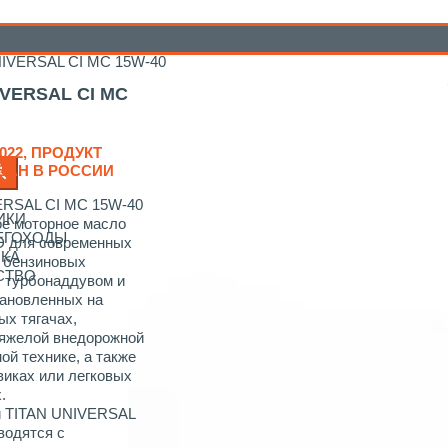
/
Для грузовых автомобилей, автобусов и внедорожной
NIVERSAL CI MC 15W-40
IVERSAL CI MC
022, ПРОДУКТ
ВАН В РОССИИ
ERSAL CI MC 15W-40
ИКИ
ое моторное масло
НЕГОХОДЫ
D для современных
ИКА
 бензиновых
СТВО
с турбонаддувом и
становленных на
ых тягачах,
тяжелой внедорожной
ой технике, а также
виках или легковых
.
и TITAN UNIVERSAL
водятся с