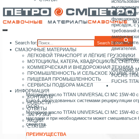
использова
высокоиндек
масла (Группа
функциональ
присадок, с
требований 
американски
производите
Search for:
Search Button
двигателей.
СМАЗОЧНЫЕ МАТЕРИАЛЫ
ЛЕГКОВОЙ ТРАНСПОРТ И ЛЁГКИЕ ГРУЗОВИКИ
Спецификаци
МОТОЦИКЛЫ, КАТЕРА, КВАДРОЦИКЛЫ, СНЕГО
КОММЕРЧЕСКАЯ И ВНЕДОРОЖНАЯ ТЕХНИКА
Категории:
М
ПРОМЫШЛЕННОСТЬ И СЕЛЬСКОЕ ХОЗЯЙСТВО
FUCHS TIT
ПИЩЕВАЯ ПРОМЫШЛЕННОСТЬ
FUCHS TIT
СЕРВИСЫ ПОДБОРА МАСЕЛ
ИНФОРМАЦИЯ
Моторное масло TITAN UNIVERSAL CI MC 15W-40 с
КОНТАКТЫ
Euro 4, оборудованных системами рециркуляции от
НОВОСТИ
(SCR).
ОТВЕТЫ
Моторное масло TITAN UNIVERSAL CI MC 15W-40 с
ЗАГРУЗКИ
маслами и при необходимости может смешиваться 
АКЦИИ
свойства.
СТАТЬИ
ПРЕИМУЩЕСТВА