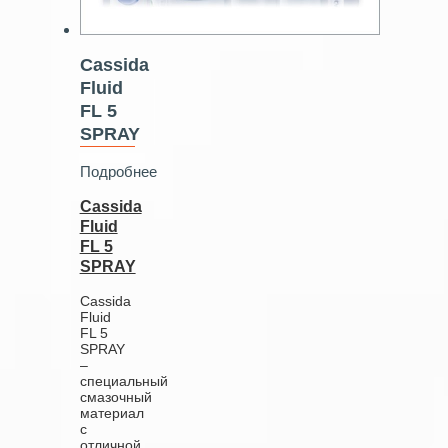
Cassida
Fluid
FL 5
SPRAY
Подробнее
Cassida
Fluid
FL 5
SPRAY
Cassida
Fluid
FL 5
SPRAY
–
специальный
смазочный
материал
с
отличной