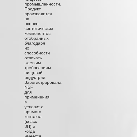
промышленности.
Продукт
производится
на
основе
синтетических
компонентов,
отобранных
благодаря
их
способности
отвечать
жестким
требованиям
пищевой
индустрии.
Зарегистрирована
NSF
для
применения
в
условиях
прямого
контакта
(класс
3Н) и
когда
имеется