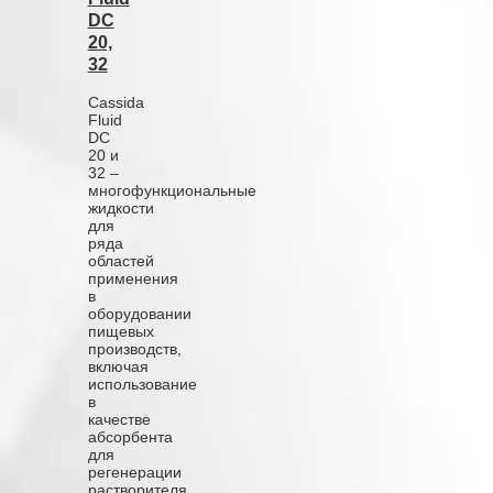
DC
20,
32
Cassida
Fluid
DC
20 и
32 –
многофункциональные
жидкости
для
ряда
областей
применения
в
оборудовании
пищевых
производств,
включая
использование
в
качестве
абсорбента
для
регенерации
растворителя