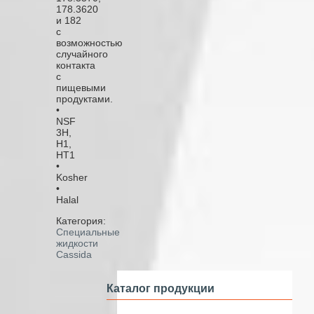
178.3620
и 182
с
возможностью
случайного
контакта
с
пищевыми
продуктами.
•
NSF
3Н,
Н1,
НТ1
•
Kosher
•
Halal
Категория:
Специальные
жидкости
Cassida
Каталог продукции