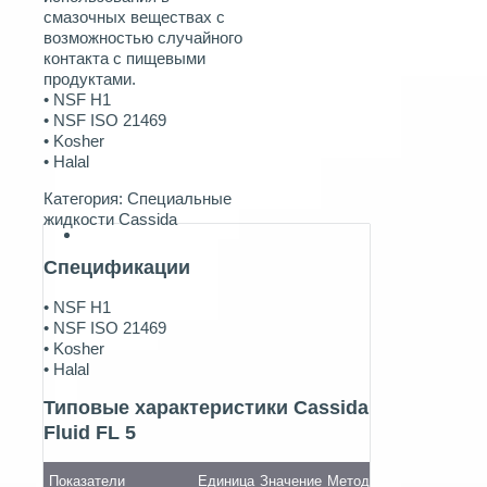
смазочных веществах с
возможностью случайного
контакта с пищевыми
продуктами.
• NSF H1
• NSF ISO 21469
• Kosher
• Halal
Категория:
Специальные
жидкости Cassida
Спецификации
• NSF H1
• NSF ISO 21469
• Kosher
• Halal
Типовые характеристики Cassida
Fluid FL 5
Показатели
Единица
Значение
Метод