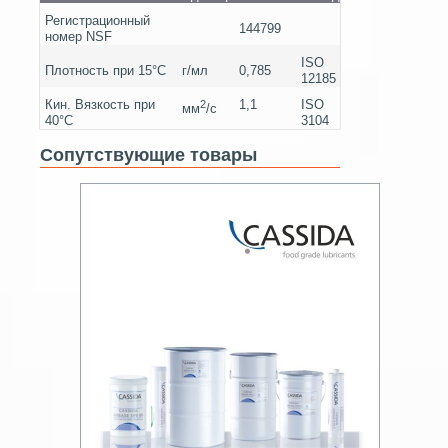
Регистрационный
144799
номер NSF
ISO
Плотность при 15°C
г/мл
0,785
12185
Кин. Вязкость при
1,1
ISO
2
мм
/с
40°
C
3104
Сопутствующие товары