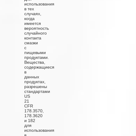
использования
в тех
случаях,
когда
имеется
вероятность
случайного
контакта
смазки
с
пищевыми
продуктами.
Вещества,
содержащиеся
в
данных
продуктах,
разрешены
стандартами
US
21
CFR
178.3570,
178.3620
и 182
для
использования
в