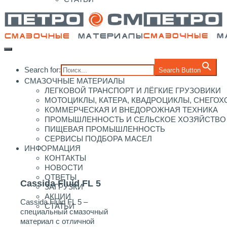
Search for:
Search Button
СМАЗОЧНЫЕ МАТЕРИАЛЫ
ЛЕГКОВОЙ ТРАНСПОРТ И ЛЁГКИЕ ГРУЗОВИКИ
МОТОЦИКЛЫ, КАТЕРА, КВАДРОЦИКЛЫ, СНЕГО
КОММЕРЧЕСКАЯ И ВНЕДОРОЖНАЯ ТЕХНИКА
ПРОМЫШЛЕННОСТЬ И СЕЛЬСКОЕ ХОЗЯЙСТВО
ПИЩЕВАЯ ПРОМЫШЛЕННОСТЬ
СЕРВИСЫ ПОДБОРА МАСЕЛ
ИНФОРМАЦИЯ
КОНТАКТЫ
НОВОСТИ
ОТВЕТЫ
Cassida Fluid FL 5
ЗАГРУЗКИ
АКЦИИ
Cassida Fluid FL 5 –
СТАТЬИ
специальный смазочный
материал с отличной