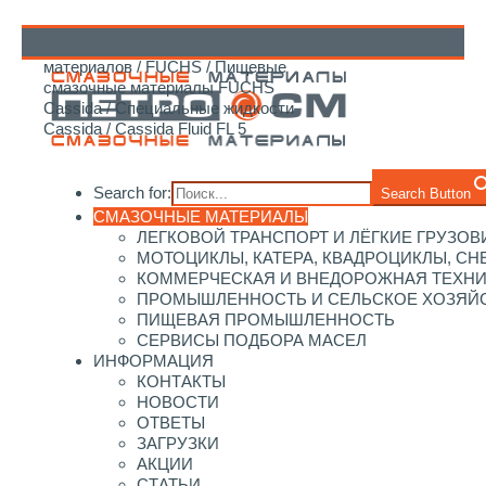
Главная
/
Каталог смазочных
материалов
/
FUCHS
/
Пищевые
↑
смазочные материалы FUCHS
Cassida
/
Специальные жидкости
Cassida
/ Cassida Fluid FL 5
Search for:
Search Button
СМАЗОЧНЫЕ МАТЕРИАЛЫ
ЛЕГКОВОЙ ТРАНСПОРТ И ЛЁГКИЕ ГРУЗОВ
МОТОЦИКЛЫ, КАТЕРА, КВАДРОЦИКЛЫ, С
КОММЕРЧЕСКАЯ И ВНЕДОРОЖНАЯ ТЕХН
ПРОМЫШЛЕННОСТЬ И СЕЛЬСКОЕ ХОЗЯЙ
ПИЩЕВАЯ ПРОМЫШЛЕННОСТЬ
СЕРВИСЫ ПОДБОРА МАСЕЛ
ИНФОРМАЦИЯ
КОНТАКТЫ
НОВОСТИ
ОТВЕТЫ
ЗАГРУЗКИ
АКЦИИ
СТАТЬИ