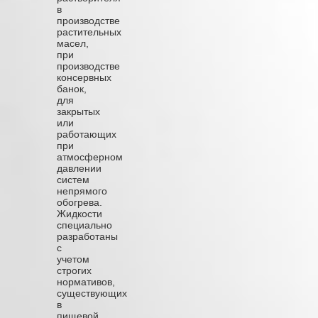
в
производстве
растительных
масел,
при
производстве
консервных
банок,
для
закрытых
или
работающих
при
атмосферном
давлении
систем
непрямого
обогрева.
Жидкости
специально
разработаны
с
учетом
строгих
нормативов,
существующих
в
пищевой