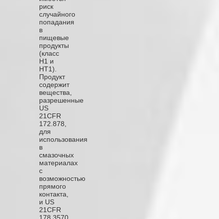
риск
случайного
попадания
в
пищевые
продукты
(класс
Н1 и
НТ1).
Продукт
содержит
вещества,
разрешенные
US
21CFR
172.878,
для
использования
в
смазочных
материалах
с
возможностью
прямого
контакта,
и US
21CFR
178.3570,