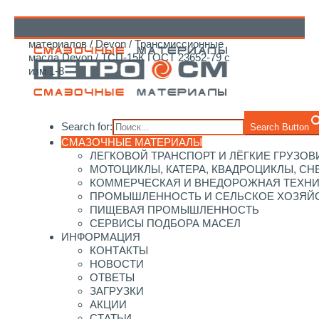
Главная
/
Каталог смазочных
материалов
/
Devon
/
Трансмиссионные
↑
масла Devon
/ ТСП-15К ГОСТ 23652-79 с
изм 1-8
Search for:
Search Button
СМАЗОЧНЫЕ МАТЕРИАЛЫ
ЛЕГКОВОЙ ТРАНСПОРТ И ЛЁГКИЕ ГРУЗОВ
МОТОЦИКЛЫ, КАТЕРА, КВАДРОЦИКЛЫ, С
КОММЕРЧЕСКАЯ И ВНЕДОРОЖНАЯ ТЕХН
ПРОМЫШЛЕННОСТЬ И СЕЛЬСКОЕ ХОЗЯЙ
ПИЩЕВАЯ ПРОМЫШЛЕННОСТЬ
СЕРВИСЫ ПОДБОРА МАСЕЛ
ИНФОРМАЦИЯ
КОНТАКТЫ
НОВОСТИ
ОТВЕТЫ
ЗАГРУЗКИ
АКЦИИ
СТАТЬИ