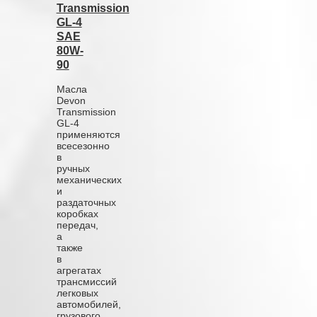
Transmission
GL-4
SAE
80W-
90
Масла
Devon
Transmission
GL-4
применяются
всесезонно
в
ручных
механических
и
раздаточных
коробках
передач,
а
также
в
агрегатах
трансмиссий
легковых
автомобилей,
грузового