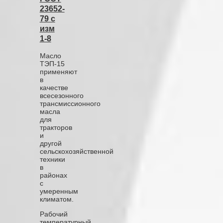
23652-
79 с
изм
1-8
Масло
ТЭП-15
применяют
в
качестве
всесезонного
трансмиссионного
масла
для
тракторов
и
другой
сельскохозяйственной
техники
в
районах
с
умеренным
климатом.
Рабочий
температурный