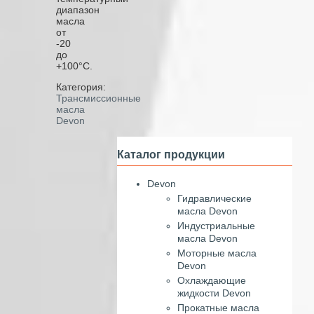
диапазон
масла
от
-20
до
+100°С.
Категория:
Трансмиссионные
масла
Devon
Каталог продукции
Devon
Гидравлические
масла Devon
Индустриальные
масла Devon
Моторные масла
Devon
Охлаждающие
жидкости Devon
Прокатные масла