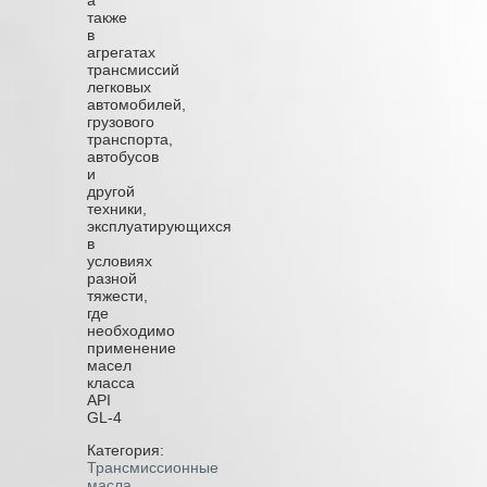
также
в
агрегатах
трансмиссий
легковых
автомобилей,
грузового
транспорта,
автобусов
и
другой
техники,
эксплуатирующихся
в
условиях
разной
тяжести,
где
необходимо
применение
масел
класса
API
GL-4
Категория:
Трансмиссионные
масла