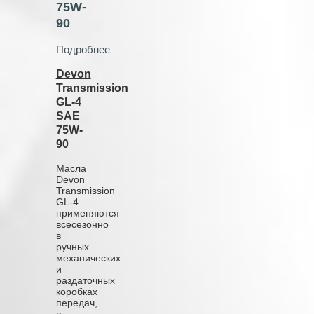
75W-
90
Подробнее
Devon
Transmission
GL-4
SAE
75W-
90
Масла
Devon
Transmission
GL-4
применяются
всесезонно
в
ручных
механических
и
раздаточных
коробках
передач,
а