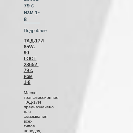
79 с
изм 1-
8
Подробнее
ТАД-17И
85W-
90
ГОСТ
23652-
79 с
изм
1-8
Масло
трансмиссионное
ТАД-17И
предназначено
для
смазывания
всех
типов
передач,