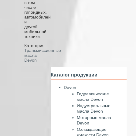
в том
числе
гипоидных,
автомобилей
и
другой
мобильной
техники.
Категория:
Трансмиссионные
масла
Devon
Каталог продукции
Devon
Гидравлические
масла Devon
Индустриальные
масла Devon
Моторные масла
Devon
Охлаждающие
жидкости Devon