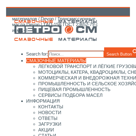
Главная
/
Каталог смазочных
материалов
/
Devon
/
Трансмиссионные
↑
масла Devon
/ ТАП-15В ГОСТ 23652-79 с
изм 1-8
Search for:
Search Button
СМАЗОЧНЫЕ МАТЕРИАЛЫ
ЛЕГКОВОЙ ТРАНСПОРТ И ЛЁГКИЕ ГРУЗОВ
МОТОЦИКЛЫ, КАТЕРА, КВАДРОЦИКЛЫ, С
КОММЕРЧЕСКАЯ И ВНЕДОРОЖНАЯ ТЕХН
ПРОМЫШЛЕННОСТЬ И СЕЛЬСКОЕ ХОЗЯЙ
ПИЩЕВАЯ ПРОМЫШЛЕННОСТЬ
СЕРВИСЫ ПОДБОРА МАСЕЛ
ИНФОРМАЦИЯ
КОНТАКТЫ
НОВОСТИ
ОТВЕТЫ
ЗАГРУЗКИ
АКЦИИ
СТАТЬИ