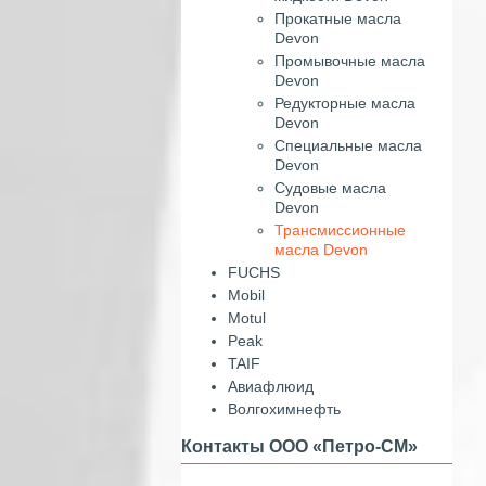
Прокатные масла
Devon
Промывочные масла
Devon
Редукторные масла
Devon
Специальные масла
Devon
Судовые масла
Devon
Трансмиссионные
масла Devon
FUCHS
Mobil
Motul
Peak
TAIF
Авиафлюид
Волгохимнефть
Контакты ООО «Петро-СМ»