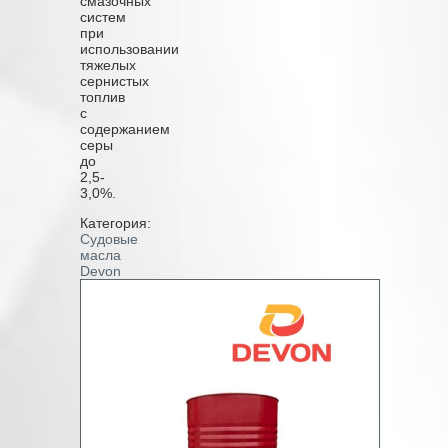
смазочных
систем
при
использовании
тяжелых
сернистых
топлив
с
содержанием
серы
до
2,5-
3,0%.
Категория:
Судовые
масла
Devon