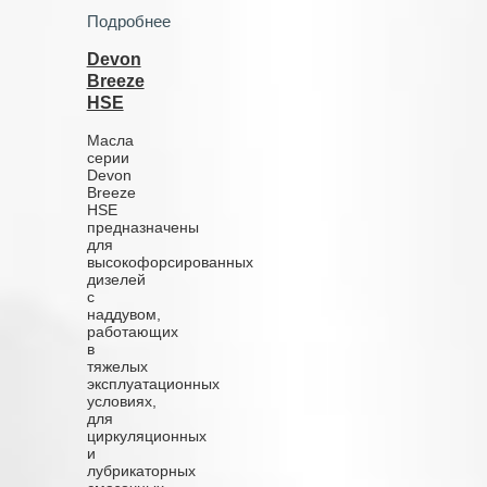
Подробнее
Devon
Breeze
HSE
Масла
серии
Devon
Breeze
HSE
предназначены
для
высокофорсированных
дизелей
с
наддувом,
работающих
в
тяжелых
эксплуатационных
условиях,
для
циркуляционных
и
лубрикаторных