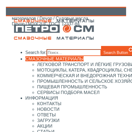
Главная
/
Каталог смазочных
материалов
/
Devon
/
Судовые масла
↑
Devon
/ М10Г2ЦС ГОСТ 12337-84
Search for:
Search Button
СМАЗОЧНЫЕ МАТЕРИАЛЫ
ЛЕГКОВОЙ ТРАНСПОРТ И ЛЁГКИЕ ГРУЗОВ
МОТОЦИКЛЫ, КАТЕРА, КВАДРОЦИКЛЫ, С
КОММЕРЧЕСКАЯ И ВНЕДОРОЖНАЯ ТЕХН
ПРОМЫШЛЕННОСТЬ И СЕЛЬСКОЕ ХОЗЯЙ
ПИЩЕВАЯ ПРОМЫШЛЕННОСТЬ
СЕРВИСЫ ПОДБОРА МАСЕЛ
ИНФОРМАЦИЯ
КОНТАКТЫ
НОВОСТИ
ОТВЕТЫ
ЗАГРУЗКИ
АКЦИИ
СТАТЬИ