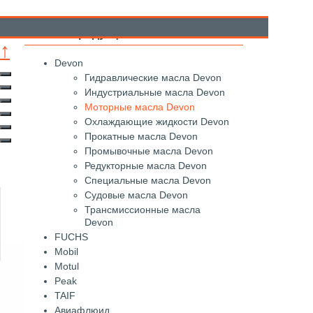
Каталог продукции
↑
Devon
Гидравлические масла Devon
Индустриальные масла Devon
Моторные масла Devon
Охлаждающие жидкости Devon
Прокатные масла Devon
Промывочные масла Devon
Редукторные масла Devon
Специальные масла Devon
Судовые масла Devon
Трансмиссионные масла
Devon
FUCHS
Mobil
Motul
Peak
TAIF
Авиафлюид