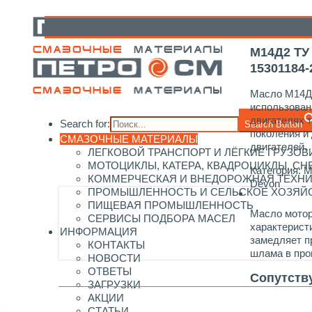
Главная
/
Каталог смазочных материалов
/
Devon
/
М
М14Д2 ТУ 
15301184-
Масло М14Д
использован
двигателях 
Search for:
Search Button
поколения и
СМАЗОЧНЫЕ МАТЕРИАЛЫ
двигателей.
ЛЕГКОВОЙ ТРАНСПОРТ И ЛЁГКИЕ ГРУЗОВ
МОТОЦИКЛЫ, КАТЕРА, КВАДРОЦИКЛЫ, С
Категория:
М
КОММЕРЧЕСКАЯ И ВНЕДОРОЖНАЯ ТЕХН
Devon
ПРОМЫШЛЕННОСТЬ И СЕЛЬСКОЕ ХОЗЯЙ
ПИЩЕВАЯ ПРОМЫШЛЕННОСТЬ
Масло мото
СЕРВИСЫ ПОДБОРА МАСЕЛ
характерист
ИНФОРМАЦИЯ
замедляет п
КОНТАКТЫ
шлама в про
НОВОСТИ
ОТВЕТЫ
Сопутств
ЗАГРУЗКИ
АКЦИИ
СТАТЬИ