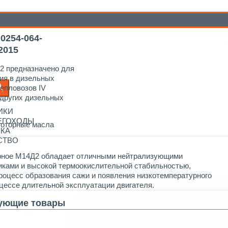
оторные масла Devon
/ М14Д2 ТУ 0254-064-15301184-2015
0254-064-
2015
2 предназначено для
ия в дизельных
тепловозов IV
 других дизельных
ИКИ
НЕГОХОДЫ
оторные масла
ИКА
СТВО
рное М14Д2 обладает отличными нейтрализующими
иками и высокой термоокислительной стабильностью,
роцесс образования сажи и появления низкотемпературного
цессе длительной эксплуатации двигателя.
ующие товары