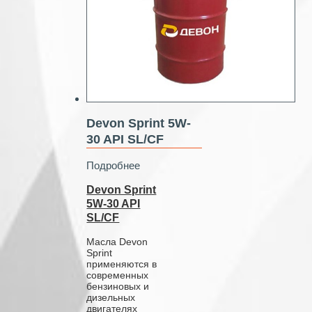
Devon Sprint 5W-
30 API SL/CF
Подробнее
Devon Sprint
5W-30 API
SL/CF
Масла Devon
Sprint
применяются в
современных
бензиновых и
дизельных
двигателях