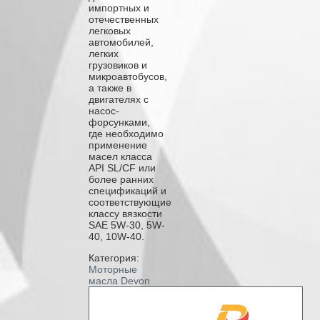
импортных и
отечественных
легковых
автомобилей,
легких
грузовиков и
микроавтобусов,
а также в
двигателях с
насос-
форсунками,
где необходимо
применение
масел класса
API SL/CF или
более ранних
спецификаций и
соответствующие
классу вязкости
SAE 5W-30, 5W-
40, 10W-40.
Категория:
Моторные
масла Devon