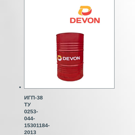
ИГП-38
ТУ
0253-
044-
15301184-
2013