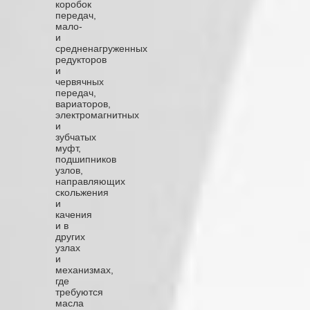
коробок
передач,
мало-
и
средненагруженных
редукторов
и
червячных
передач,
вариаторов,
электромагнитных
и
зубчатых
муфт,
подшипников
узлов,
направляющих
скольжения
и
качения
и в
других
узлах
и
механизмах,
где
требуются
масла