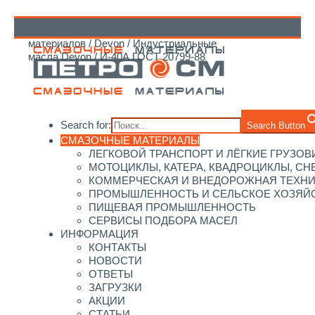
Главная
/
Каталог смазочных
материалов
/
Devon
/
Индустриальные
↑
масла Devon
/ И-40А ГОСТ 20799-88
Search for:
Search Button
СМАЗОЧНЫЕ МАТЕРИАЛЫ
ЛЕГКОВОЙ ТРАНСПОРТ И ЛЁГКИЕ ГРУЗОВ
МОТОЦИКЛЫ, КАТЕРА, КВАДРОЦИКЛЫ, С
КОММЕРЧЕСКАЯ И ВНЕДОРОЖНАЯ ТЕХН
ПРОМЫШЛЕННОСТЬ И СЕЛЬСКОЕ ХОЗЯЙ
ПИЩЕВАЯ ПРОМЫШЛЕННОСТЬ
СЕРВИСЫ ПОДБОРА МАСЕЛ
ИНФОРМАЦИЯ
КОНТАКТЫ
НОВОСТИ
ОТВЕТЫ
ЗАГРУЗКИ
АКЦИИ
СТАТЬИ