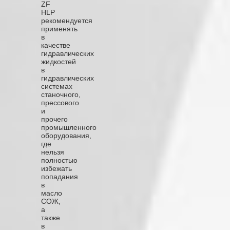
ZF
HLP
рекомендуется
применять
в
качестве
гидравлических
жидкостей
в
гидравлических
системах
станочного,
прессового
и
прочего
промышленного
оборудования,
где
нельзя
полностью
избежать
попадания
в
масло
СОЖ,
а
также
в