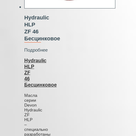
Hydraulic
HLP
ZF 46
Бесцинковое
Подробнее
Hydraulic
HLP
ZF
46
Бесцинковое
Масла
серии
Devon
Hydraulic
ZF
HLP
–
специально
разработаны