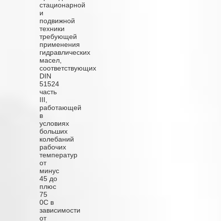
стационарной
и
подвижной
техники
требующей
применения
гидравлических
масел,
соответствующих
DIN
51524
часть
III,
работающей
в
условиях
больших
колебаний
рабочих
температур
от
минус
45 до
плюс
75
0С в
зависимости
от