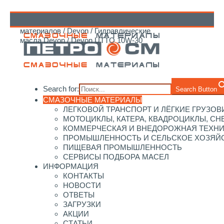
Главная
/
Каталог смазочных
материалов
/
Devon
/
Гидравлические
↑
масла Devon
/ Devon UTTO 10W-30
Search for:
Search Button
СМАЗОЧНЫЕ МАТЕРИАЛЫ
ЛЕГКОВОЙ ТРАНСПОРТ И ЛЁГКИЕ ГРУЗОВ
МОТОЦИКЛЫ, КАТЕРА, КВАДРОЦИКЛЫ, С
КОММЕРЧЕСКАЯ И ВНЕДОРОЖНАЯ ТЕХН
ПРОМЫШЛЕННОСТЬ И СЕЛЬСКОЕ ХОЗЯЙ
ПИЩЕВАЯ ПРОМЫШЛЕННОСТЬ
СЕРВИСЫ ПОДБОРА МАСЕЛ
ИНФОРМАЦИЯ
КОНТАКТЫ
НОВОСТИ
ОТВЕТЫ
ЗАГРУЗКИ
АКЦИИ
СТАТЬИ